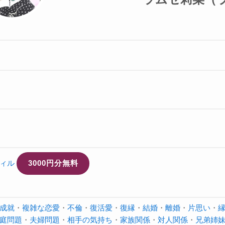
ィル
3000円分無料
成就
・
複雑な恋愛
・
不倫
・
復活愛
・
復縁
・
結婚
・
離婚
・
片思い
・
庭問題
・
夫婦問題
・
相手の気持ち
・
家族関係
・
対人関係
・
兄弟姉