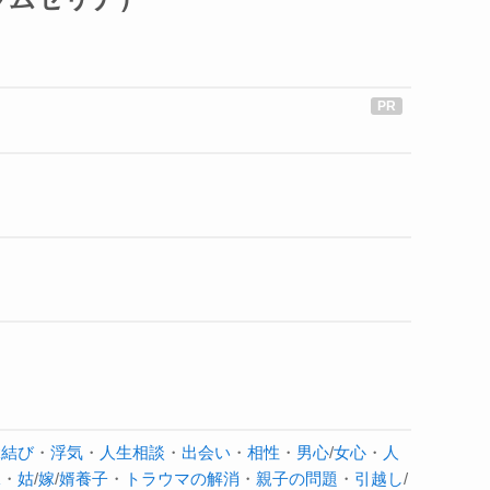
縁結び
・
浮気
・
人生相談
・
出会い
・
相性
・
男心
/
女心
・
人
妹
・
姑
/
嫁
/
婿養子
・
トラウマの解消
・
親子の問題
・
引越し
/