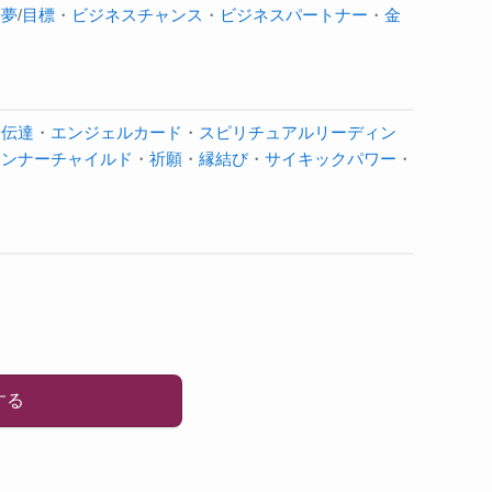
・
夢
/
目標
・
ビジネスチャンス
・
ビジネスパートナー
・
金
念伝達
・
エンジェルカード
・
スピリチュアルリーディン
インナーチャイルド
・
祈願
・
縁結び
・
サイキックパワー
・
する