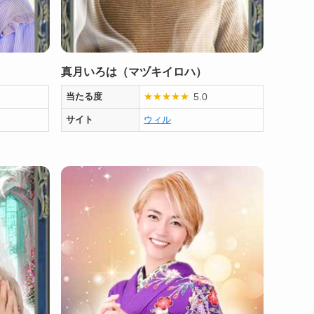
真月いろは（マヅキイロハ）
5.0
当たる度
★
★
★
★
★
サイト
ウィル