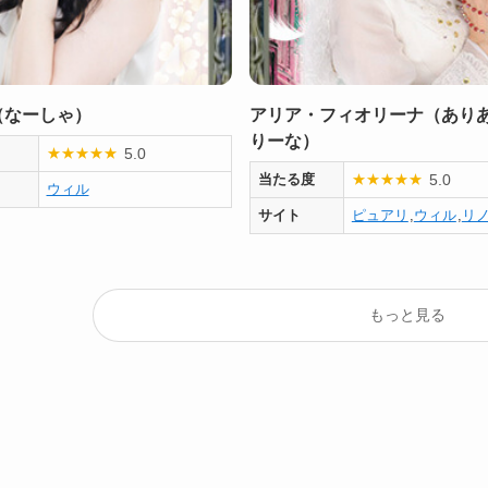
（なーしゃ）
アリア・フィオリーナ（あり
りーな）
5.0
★
★
★
★
★
5.0
当たる度
★
★
★
★
★
ウィル
サイト
ピュアリ
,
ウィル
,
リ
もっと見る