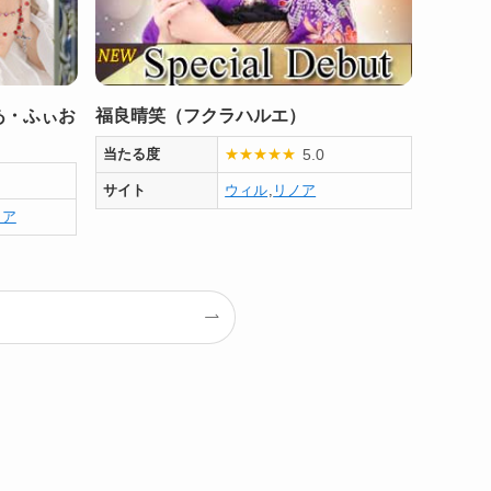
あ・ふぃお
福良晴笑（フクラハルエ）
5.0
当たる度
★
★
★
★
★
サイト
ウィル
,
リノア
ノア