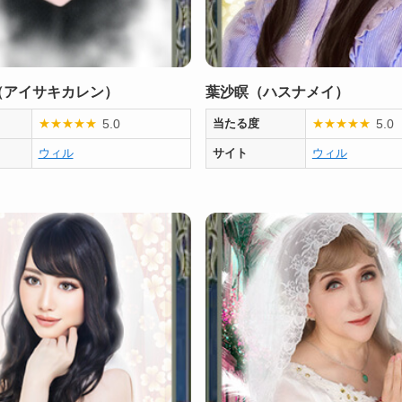
（アイサキカレン）
葉沙瞑（ハスナメイ）
5.0
5.0
★
★
★
★
★
当たる度
★
★
★
★
★
ウィル
サイト
ウィル