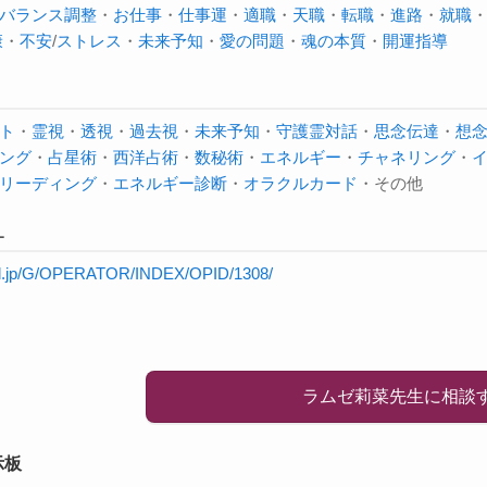
バランス調整
・
お仕事
・
仕事運
・
適職
・
天職
・
転職
・
進路
・
就職
康
・
不安
/
ストレス
・
未来予知
・
愛の問題
・
魂の本質
・
開運指導
ト
・
霊視
・
透視
・
過去視
・
未来予知
・
守護霊対話
・
思念伝達
・
想
ング
・
占星術
・
西洋占術
・
数秘術
・
エネルギー
・
チャネリング
・
リーディング
・
エネルギー診断
・
オラクルカード
・その他
L
will.jp/G/OPERATOR/INDEX/OPID/1308/
ラムゼ莉菜先生に相談
示板