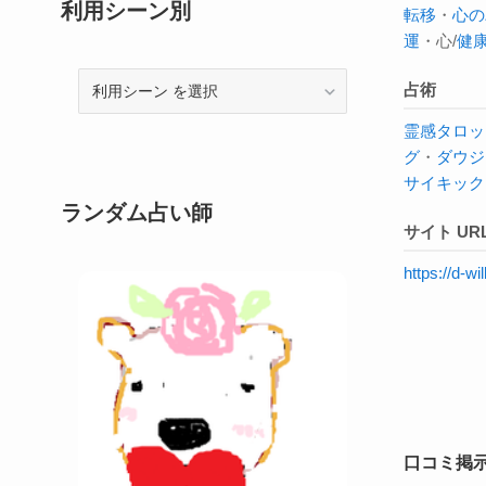
利用シーン別
転移
・
心の
運
・心/
健
利
占術
用
霊感タロッ
シ
グ
・
ダウジ
ー
サイキック
ン
ランダム占い師
サイト UR
https://d-
口コミ掲