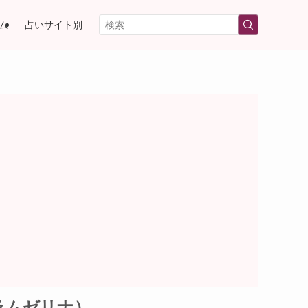
ム
占いサイト別
ラムゼリナ）