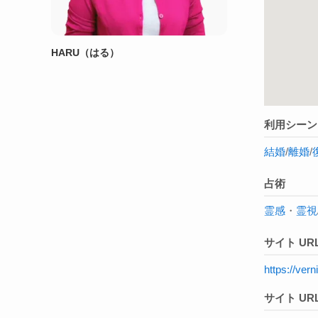
HARU（はる）
利用シーン
結婚
/
離婚
/
占術
霊感
・
霊視
サイト UR
https://ve
サイト URL