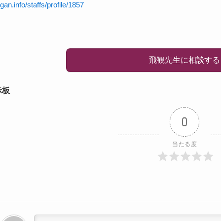
igan.info/staffs/profile/1857
飛観先生に相談する
示板
0
当たる度