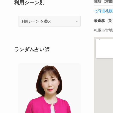
住所（対面
利用シーン別
北海道
札幌
利
最寄駅（対
用
札幌市営地
シ
ー
ン
ランダム占い師