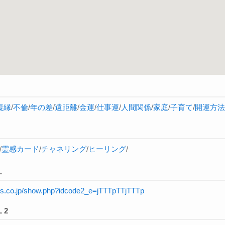
復縁
/
不倫
/
年の差
/
遠距離
/
金運
/
仕事運
/
人間関係
/
家庭
/
子育て
/
開運方法
/
霊感カード
/
チャネリング
/
ヒーリング
/
L
rnis.co.jp/show.php?idcode2_e=jTTTpTTjTTTp
 2