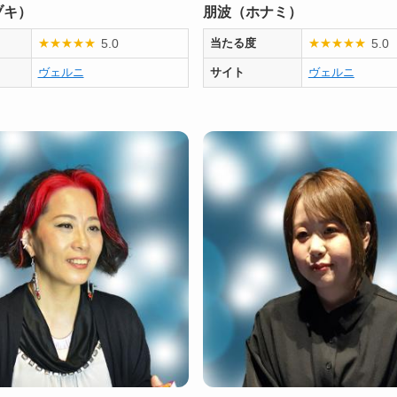
ヅキ）
朋波（ホナミ）
5.0
5.0
★
★
★
★
★
当たる度
★
★
★
★
★
ヴェルニ
サイト
ヴェルニ