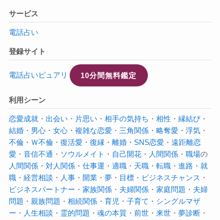
サービス
電話占い
登録サイト
電話占いピュアリ
10分間無料鑑定
利用シーン
恋愛成就
・
出会い
・
片思い
・
相手の気持ち
・
相性
・
縁結び
・
結婚
・
男心
・
女心
・
複雑な恋愛
・
三角関係
・
略奪愛
・
浮気
・
不倫
・
Ｗ不倫
・
復活愛
・
復縁
・
離婚
・
SNS恋愛
・
遠距離恋
愛
・
音信不通
・
ソウルメイト
・
自己開花
・
人間関係
・
職場
の
人間関係
・
対人関係
・
仕事運
・
適職
・
天職
・
転職
・
進路
・
就
職
・
経営相談
・
人事
・
開業
・
夢
・
目標
・
ビジネスチャンス
・
ビジネスパートナー
・
家族関係
・
夫婦関係
・
家庭問題
・
夫婦
問題
・
親族問題
・
相続関係
・
育児
・
子育て
・
シングルマザ
ー
・
人生相談
・
霊的問題
・
魂の本質
・
前世
・
来世
・
夢診断
・