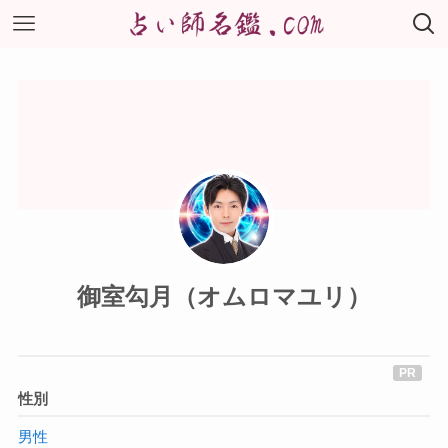
御室勾月（オムロマユリ）
性別
男性