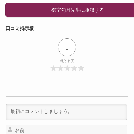
御室勾月先生に相談する
口コミ掲示板
0
当たる度
名