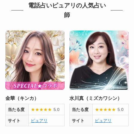
電話占いピュアリの人気占い
師
金華（キンカ）
水川真（ミズカワシン）
当たる度
★
★
★
★
★
5.0
当たる度
★
★
★
★
★
5.0
サイト
ピュアリ
サイト
ピュアリ