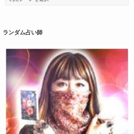
用
シ
ー
ン
ランダム占い師