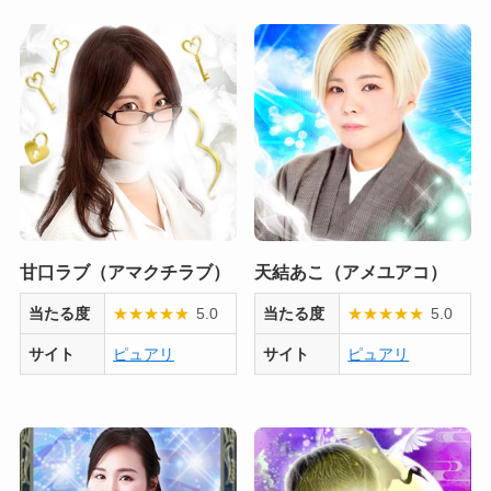
甘口ラブ（アマクチラブ）
天結あこ（アメユアコ）
当たる度
★
★
★
★
★
5.0
当たる度
★
★
★
★
★
5.0
サイト
ピュアリ
サイト
ピュアリ