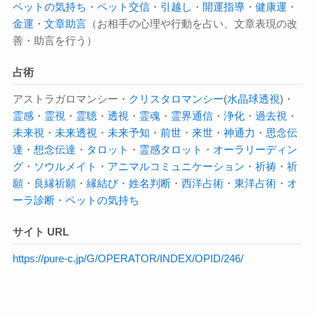
ペットの気持ち
・
ペット交信
・
引越し
・
開運指導
・
健康運
・
金運
・
文章助言
（お相手の心理や行動を占い、文章表現の改
善・助言を行う）
占術
アストラガロマンシー・
クリスタロマンシー
(
水晶球
透視
)・
霊感
・
霊視
・
霊聴
・
透視
・
霊魂
・
霊界通信
・
浄化
・
過去視
・
未来視
・
未来透視
・
未来予知
・
前世
・
来世
・
神通力
・
思念伝
達
・
想念伝達
・
タロット
・
霊感タロット
・
オーラ
リーディン
グ
・
ソウルメイト
・
アニマルコミュニケーション
・
祈祷
・
祈
願
・
良縁祈願
・
縁結び
・
姓名判断
・
西洋占術
・
東洋占術
・
オ
ーラ診断
・
ペットの気持ち
サイト URL
https://pure-c.jp/G/OPERATOR/INDEX/OPID/246/