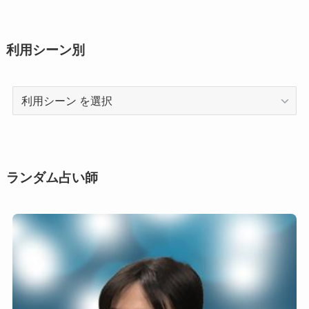
利用シーン別
利
用
シ
ー
ン
ランダム占い師