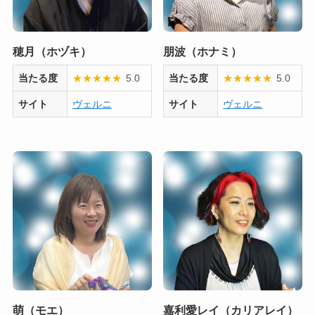
穂月（ホヅキ）
朋波（ホナミ）
当たる度
★
★
★
★
★
5.0
当たる度
★
★
★
★
★
5.0
サイト
ヴェルニ
サイト
ヴェルニ
萌（モエ）
嘉利愛レイ（カリアレイ）