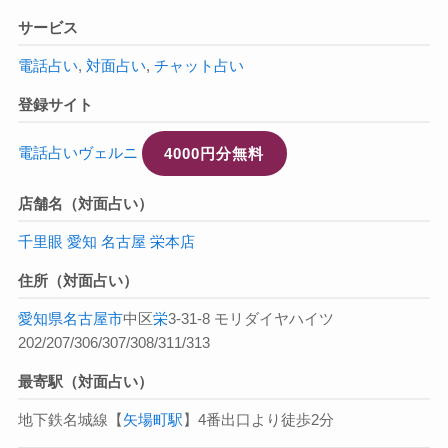
サービス
電話占い
,
対面占い
,
チャット占い
登録サイト
電話占いヴェルニ
4000円分無料
店舗名（対面占い）
千里眼 愛知 名古屋 栄本店
住所（対面占い）
愛知県
名古屋市
中区
栄
3-31-8 モリダイヤハイツ
202/207/306/307/308/311/313
最寄駅（対面占い）
地下鉄名城線【
矢場町駅
】4番出口より徒歩2分