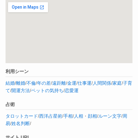
利用シーン
結婚
/
離婚
/
不倫
/
年の差
/
遠距離
/
金運
/
仕事運
/
人間関係
/
家庭
/
子育
て
/
開運方法
/
ペットの気持ち
/
恋愛運
占術
タロットカード
/
西洋占星術
/
手相
/
人相
・
顔相
/
ルーン文字
/
周
易
/
姓名判断
/
サイト URL