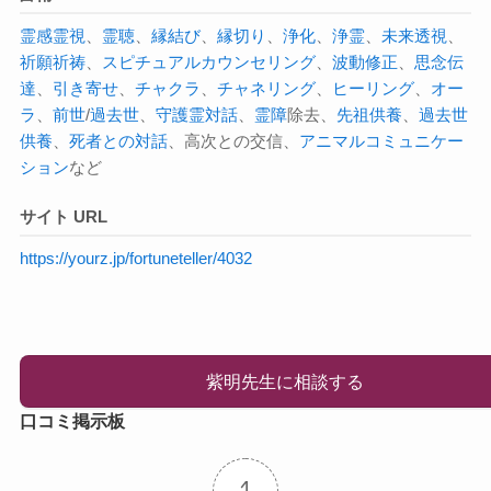
霊感
霊視
、
霊聴
、
縁結び
、
縁切り
、
浄化
、
浄霊
、
未来透視
、
祈願祈祷
、
スピチュアル
カウンセリング
、
波動修正
、
思念伝
達
、
引き寄せ
、
チャクラ
、
チャネリング
、
ヒーリング
、
オー
ラ
、
前世
/
過去世
、
守護霊対話
、
霊障
除去、
先祖
供養
、
過去世
供養
、
死者との対話
、高次との交信、
アニマルコミュニケー
ション
など
サイト URL
https://yourz.jp/fortuneteller/4032
紫明先生に相談する
口コミ掲示板