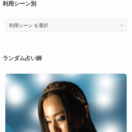
利用シーン別
利
用
シ
ー
ン
ランダム占い師