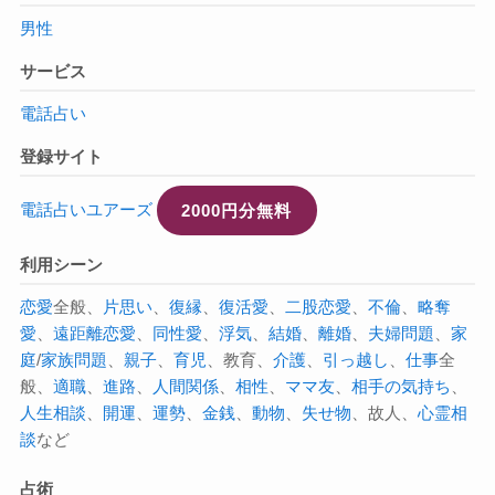
男性
サービス
電話占い
登録サイト
電話占いユアーズ
2000円分無料
利用シーン
恋愛
全般、
片思い
、
復縁
、
復活愛
、
二股
恋愛
、
不倫
、
略奪
愛
、
遠距離恋愛
、
同性愛
、
浮気
、
結婚
、
離婚
、
夫婦問題
、
家
庭
/
家族問題
、
親子
、
育児
、教育、
介護
、
引っ越し
、
仕事
全
般、
適職
、
進路
、
人間関係
、
相性
、
ママ友
、
相手の気持ち
、
人生相談
、
開運
、
運勢
、
金銭
、
動物
、
失せ物
、故人、
心霊相
談
など
占術