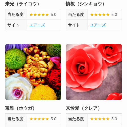
来光（ライコウ）
慎教（シンキョウ）
当たる度
★
★
★
★
★
5.0
当たる度
★
★
★
★
★
5.0
サイト
ユアーズ
サイト
ユアーズ
宝雅（ホウガ）
来怜愛（クレア）
当たる度
★
★
★
★
★
5.0
当たる度
★
★
★
★
★
5.0