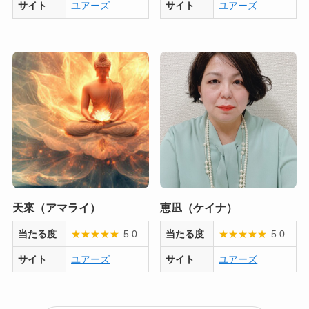
サイト
ユアーズ
サイト
ユアーズ
天來（アマライ）
恵凪（ケイナ）
当たる度
★
★
★
★
★
5.0
当たる度
★
★
★
★
★
5.0
サイト
ユアーズ
サイト
ユアーズ