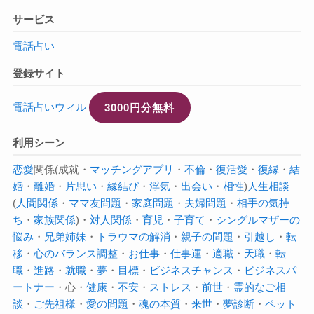
サービス
電話占い
登録サイト
電話占いウィル
3000円分無料
利用シーン
恋愛
関係(成就・
マッチングアプリ
・
不倫
・
復活愛
・
復縁
・
結
婚
・
離婚
・
片思い
・
縁結び
・
浮気
・
出会い
・
相性
)
人生相談
(
人間関係
・
ママ友問題
・
家庭問題
・
夫婦問題
・
相手の気持
ち
・
家族関係
)・
対人関係
・
育児
・
子育て
・
シングルマザーの
悩み
・
兄弟姉妹
・
トラウマの解消
・
親子の問題
・
引越し
・
転
移
・
心のバランス調整
・
お仕事
・
仕事運
・
適職
・
天職
・
転
職
・
進路
・
就職
・
夢
・
目標
・
ビジネスチャンス
・
ビジネスパ
ートナー
・心・
健康
・
不安
・
ストレス
・
前世
・
霊的なご相
談
・
ご先祖様
・
愛の問題
・
魂の本質
・
来世
・
夢診断
・
ペット