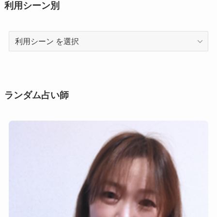
利用シーン別
利
用
シ
ー
ン
ランダム占い師