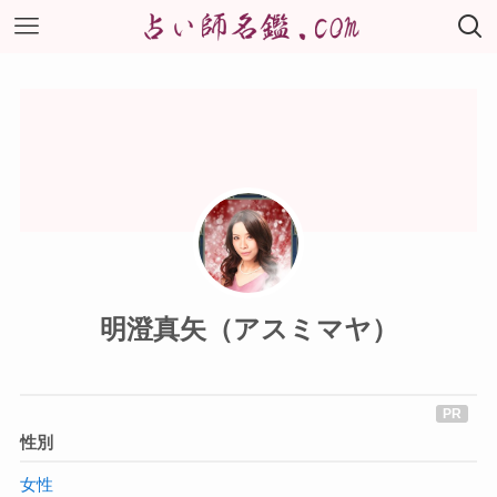
明澄真矢（アスミマヤ）
性別
女性