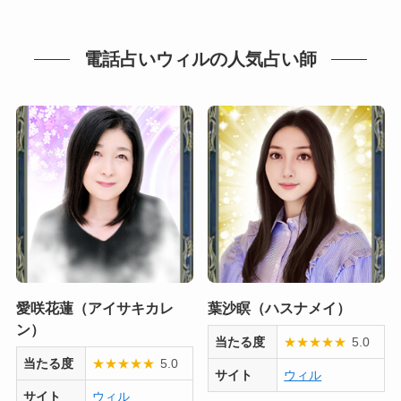
電話占いウィルの人気占い師
愛咲花蓮（アイサキカレ
葉沙瞑（ハスナメイ）
ン）
当たる度
★
★
★
★
★
5.0
当たる度
★
★
★
★
★
5.0
サイト
ウィル
サイト
ウィル