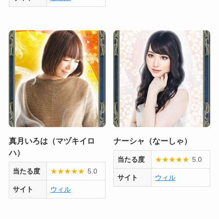
真月いろは（マヅキイロ
ナーシャ（なーしゃ）
ハ）
当たる度
★
★
★
★
★
5.0
当たる度
★
★
★
★
★
5.0
サイト
ウィル
サイト
ウィル