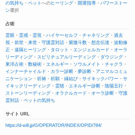
の気持ち
・
ペット
への
ヒーリング
・
開運指導
・
パワーストー
ン
選択
占術
霊眼
・
霊感
・
霊視
・
ハイヤーセルフ
・
チャネリング
・
過去
視
・
前世
・
来世
・
守護霊対話
・
紫微斗数
・
想念伝達
・
波動修
正
・
遠隔ヒーリング
・
タロット
・
エンジェルカード
・
オーラ
リーディング
・
スピリチュアルリーディング
・
ダウジング
・
東洋占術
・
数秘術
・
エネルギー
・
ソウルメイト
・
チャクラ
・
インナーチャイルド
・
カラー診断
・
夢診断
・
アニマルコミュ
ニケーション
・
祈祷
・
祈願
・
縁結び
・
サイキックパワー
・
サ
イキック
リーディング
・
霊聴
・
エネルギー診断
・
陰陽五行
・
ストーンリーディング
・
オラクルカード
・
オーラ診断
・
守護
霊対話
・
ペットの気持ち
サイト URL
https://d-will.jp/G/OPERATOR/INDEX/OPID/784/