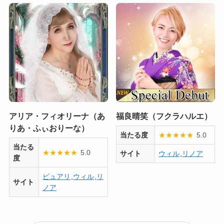
アリア・フィオリーナ（あ
福良晴笑（フクラハルエ）
りあ・ふぃおりーな）
当たる度
★
★
★
★
★
5.0
当たる
★
★
★
★
★
5.0
サイト
ウィル
,
リノア
度
ピュアリ
,
ウィル
,
リ
サイト
ノア