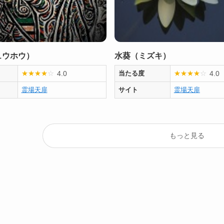
ュウホウ）
水葵（ミズキ）
4.0
4.0
★
★
★
★
☆
当たる度
★
★
★
★
☆
霊場天扉
サイト
霊場天扉
もっと見る