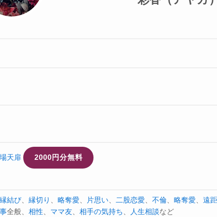
場天扉
2000円分無料
縁結び
、
縁切り
、
略奪愛
、
片思い
、
二股
恋愛
、
不倫
、
略奪愛
、
遠
事
全般、
相性
、
ママ友
、
相手の気持ち
、
人生相談
など