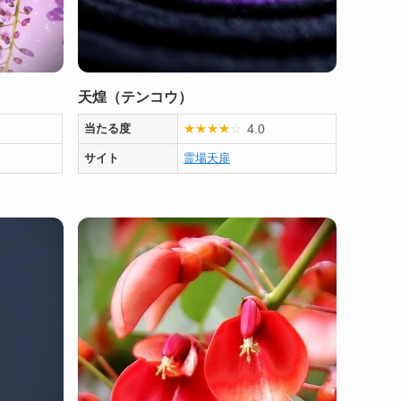
天煌（テンコウ）
4.0
当たる度
★
★
★
★
☆
サイト
霊場天扉