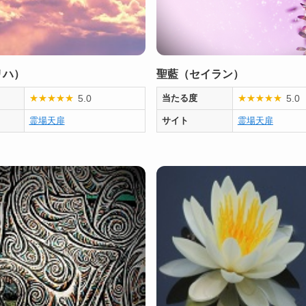
リハ）
聖藍（セイラン）
5.0
5.0
★
★
★
★
★
当たる度
★
★
★
★
★
霊場天扉
サイト
霊場天扉