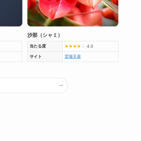
沙那（シャミ）
4.0
当たる度
★
★
★
★
☆
サイト
霊場天扉