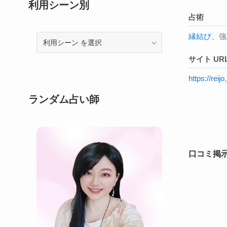
利用シーン別
占術
縁結び
、強
利
用
サイト UR
シ
ー
https://reijo
ン
ランダム占い師
口コミ掲