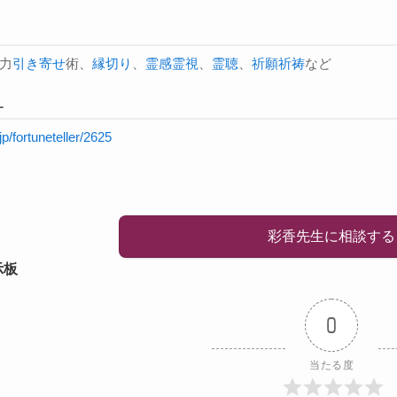
力
引き寄せ
術、
縁切り
、
霊感
霊視
、
霊聴
、
祈願祈祷
など
L
.jp/fortuneteller/2625
彩香先生に相談する
示板
0
当たる度