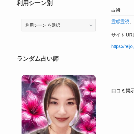
利用シーン別
占術
霊感
霊視
、
利
用
サイト UR
シ
ー
https://reijo
ン
ランダム占い師
口コミ掲