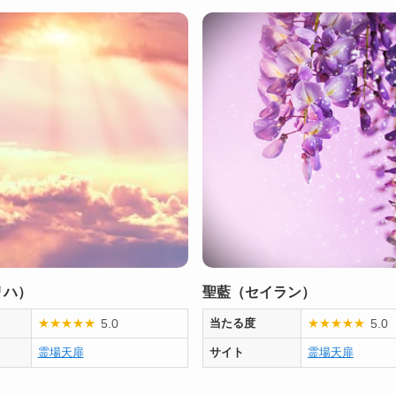
リハ）
聖藍（セイラン）
5.0
5.0
★
★
★
★
★
当たる度
★
★
★
★
★
霊場天扉
サイト
霊場天扉