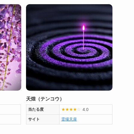
天煌（テンコウ）
4.0
当たる度
★
★
★
★
☆
サイト
霊場天扉