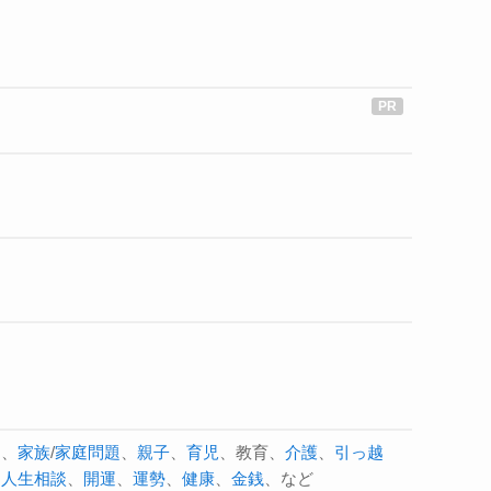
題
、
家族
/
家庭問題
、
親子
、
育児
、教育、
介護
、
引っ越
、
人生相談
、
開運
、
運勢
、
健康
、
金銭
、など