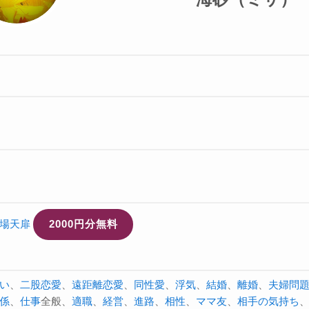
場天扉
2000円分無料
い
、
二股
恋愛
、
遠距離恋愛
、
同性愛
、
浮気
、
結婚
、
離婚
、
夫婦問
係
、
仕事
全般、
適職
、
経営
、
進路
、
相性
、
ママ友
、
相手の気持ち