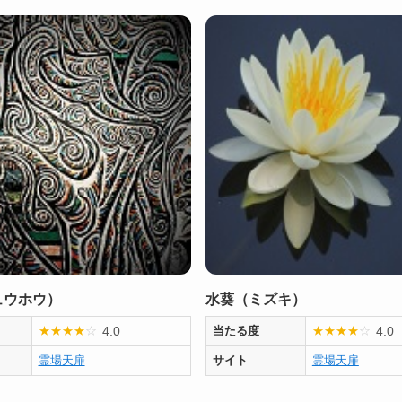
ュウホウ）
水葵（ミズキ）
4.0
4.0
★
★
★
★
☆
当たる度
★
★
★
★
☆
霊場天扉
サイト
霊場天扉