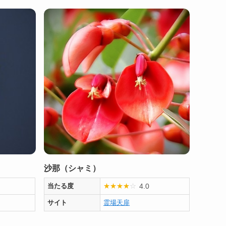
沙那（シャミ）
4.0
当たる度
★
★
★
★
☆
サイト
霊場天扉