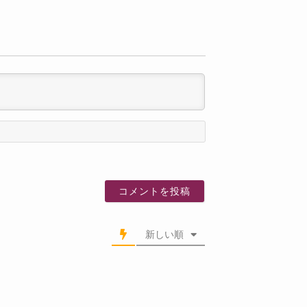
名
前
新しい順