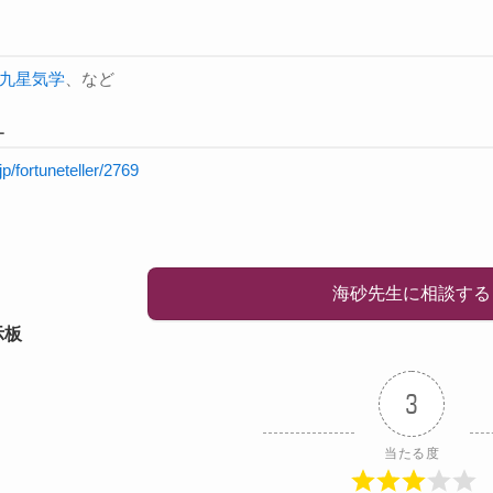
九星気学
、など
L
.jp/fortuneteller/2769
海砂先生に相談する
示板
3
当たる度