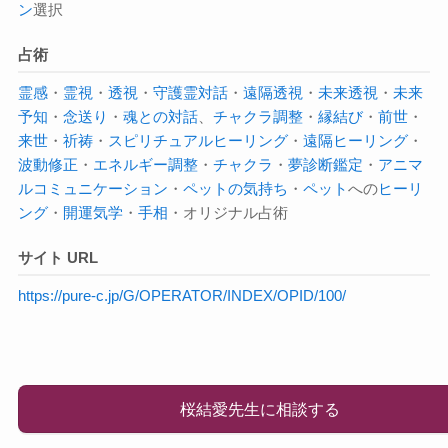
ン
選択
占術
霊感
・
霊視
・
透視
・
守護霊対話
・
遠隔透視
・
未来透視
・
未来
予知
・
念送り
・
魂との対話
、
チャクラ調整
・
縁結び
・
前世
・
来世
・
祈祷
・
スピリチュアル
ヒーリング
・
遠隔ヒーリング
・
波動修正
・
エネルギー調整
・
チャクラ
・
夢診断鑑定
・
アニマ
ルコミュニケーション
・
ペットの気持ち
・
ペット
への
ヒーリ
ング
・
開運気学
・
手相
・オリジナル占術
サイト URL
https://pure-c.jp/G/OPERATOR/INDEX/OPID/100/
桜結愛先生に相談する