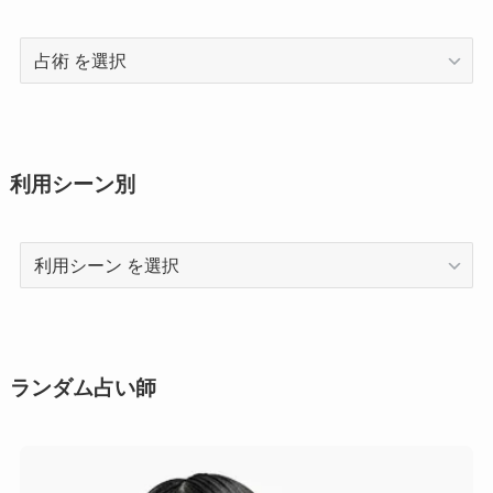
占
術
利用シーン別
利
用
シ
ー
ン
ランダム占い師