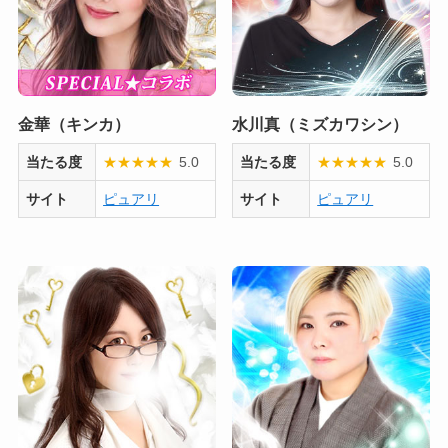
金華（キンカ）
水川真（ミズカワシン）
当たる度
★
★
★
★
★
5.0
当たる度
★
★
★
★
★
5.0
サイト
ピュアリ
サイト
ピュアリ