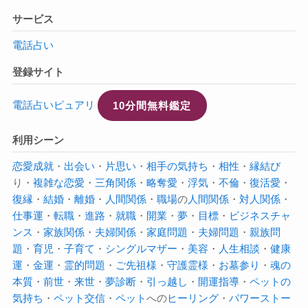
サービス
電話占い
登録サイト
電話占いピュアリ
10分間無料鑑定
利用シーン
恋愛成就
・
出会い
・
片思い
・
相手の気持ち
・
相性
・
縁結び
り・
複雑な恋愛
・
三角関係
・
略奪愛
・
浮気
・
不倫
・
復活愛
・
復縁
・
結婚
・
離婚
・
人間関係
・
職場
の
人間関係
・
対人関係
・
仕事運
・
転職
・
進路
・
就職
・
開業
・
夢
・
目標
・
ビジネスチャ
ンス
・
家族関係
・
夫婦関係
・
家庭問題
・
夫婦問題
・
親族問
題
・
育児
・
子育て
・
シングルマザー
・
美容
・
人生相談
・
健康
運
・
金運
・
霊的問題
・
ご先祖様
・
守護霊様
・
お墓参り
・
魂の
本質
・
前世
・
来世
・
夢診断
・
引っ越し
・
開運指導
・
ペットの
気持ち
・
ペット交信
・
ペット
への
ヒーリング
・
パワーストー