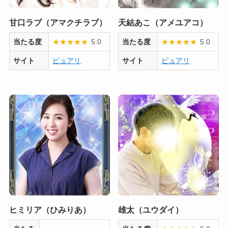
甘口ラブ（アマクチラブ）
天結あこ（アメユアコ）
当たる度
★
★
★
★
★
5.0
当たる度
★
★
★
★
★
5.0
サイト
ピュアリ
サイト
ピュアリ
ヒミリア（ひみりあ）
雄太（ユウダイ）