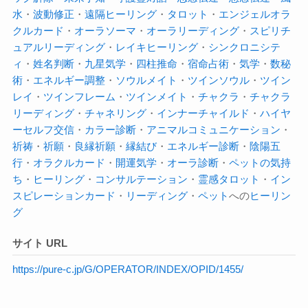
水
・
波動修正
・
遠隔ヒーリング
・
タロット
・
エンジェルオラ
クルカード
・
オーラソーマ
・
オーラ
リーディング
・
スピリチ
ュアルリーディング
・
レイキヒーリング
・
シンクロニシテ
ィ
・
姓名判断
・
九星気学
・
四柱推命
・
宿命占術
・
気学
・
数秘
術
・
エネルギー調整
・
ソウルメイト
・
ツインソウル
・
ツイン
レイ
・
ツインフレーム
・
ツインメイト
・
チャクラ
・
チャクラ
リーディング
・
チャネリング
・
インナーチャイルド
・
ハイヤ
ーセルフ交信
・
カラー診断
・
アニマルコミュニケーション
・
祈祷
・
祈願
・
良縁祈願
・
縁結び
・
エネルギー診断
・
陰陽五
行
・
オラクルカード
・
開運気学
・
オーラ診断
・
ペットの気持
ち
・
ヒーリング
・
コンサルテーション
・
霊感タロット
・
イン
スピレーションカード
・
リーディング
・
ペット
への
ヒーリン
グ
サイト URL
https://pure-c.jp/G/OPERATOR/INDEX/OPID/1455/