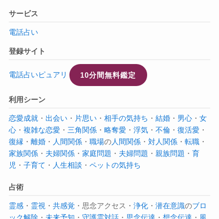
サービス
電話占い
登録サイト
電話占いピュアリ
10分間無料鑑定
利用シーン
恋愛成就
・
出会い
・
片思い
・
相手の気持ち
・
結婚
・
男心
・
女
心
・
複雑な恋愛
・
三角関係
・
略奪愛
・
浮気
・
不倫
・
復活愛
・
復縁
・
離婚
・
人間関係
・
職場
の
人間関係
・
対人関係
・
転職
・
家族関係
・
夫婦関係
・
家庭問題
・
夫婦問題
・
親族問題
・
育
児
・
子育て
・
人生相談
・
ペットの気持ち
占術
霊感
・
霊視
・
共感覚
・思念アクセス・
浄化
・
潜在意識
の
ブロ
ック解除
・
未来予知
・
守護霊対話
・
思念伝達
・
想念伝達
・
風