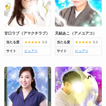
甘口ラブ（アマクチラブ）
天結あこ（アメユアコ）
当たる度
★
★
★
★
★
5.0
当たる度
★
★
★
★
★
5.0
サイト
ピュアリ
サイト
ピュアリ