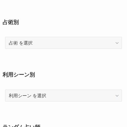
占術別
占
術
利用シーン別
利
用
シ
ー
ン
ランダム占い師