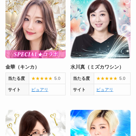
金華（キンカ）
水川真（ミズカワシン）
当たる度
★
★
★
★
★
5.0
当たる度
★
★
★
★
★
5.0
サイト
ピュアリ
サイト
ピュアリ