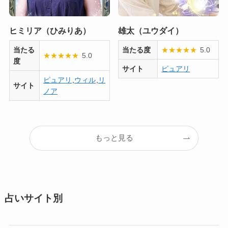
ヒミリア（ひみりあ）
雄太（ユウダイ）
当たる
当たる度
★
★
★
★
★
5.0
★
★
★
★
★
5.0
度
サイト
ピュアリ
ピュアリ
,
ウィル
,
リ
サイト
ノア
もっと見る
占いサイト別