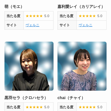
萌（モエ）
嘉利愛レイ（カリアレイ）
当たる度
★
★
★
★
★
5.0
当たる度
★
★
★
★
★
5.0
サイト
ヴェルニ
サイト
ヴェルニ
黒羽セラ（クロハセラ）
chai（チャイ）
当たる度
★
★
★
★
★
5.0
当たる度
★
★
★
★
★
5.0