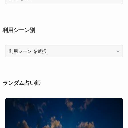
術
利用シーン別
利
用
シ
ー
ン
ランダム占い師