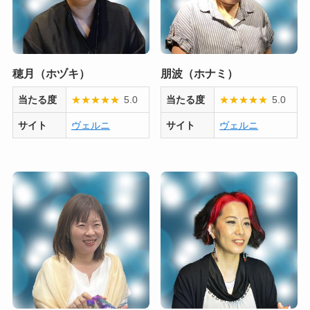
穂月（ホヅキ）
朋波（ホナミ）
当たる度
★
★
★
★
★
5.0
当たる度
★
★
★
★
★
5.0
サイト
ヴェルニ
サイト
ヴェルニ