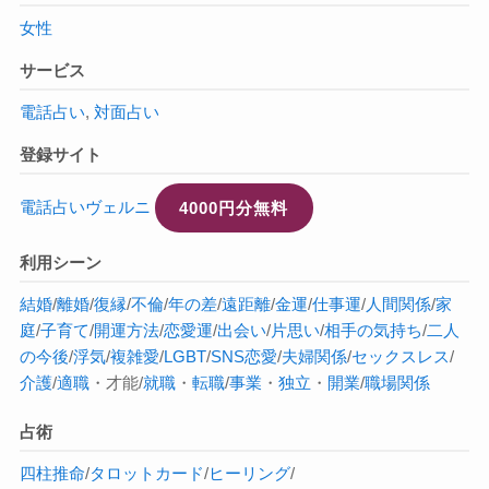
女性
サービス
電話占い
,
対面占い
登録サイト
電話占いヴェルニ
4000円分無料
利用シーン
結婚
/
離婚
/
復縁
/
不倫
/
年の差
/
遠距離
/
金運
/
仕事運
/
人間関係
/
家
庭
/
子育て
/
開運方法
/
恋愛運
/
出会い
/
片思い
/
相手の気持ち
/
二人
の今後
/
浮気
/
複雑愛
/
LGBT
/
SNS恋愛
/
夫婦関係
/
セックスレス
/
介護
/
適職
・才能/
就職
・
転職
/
事業
・
独立
・
開業
/
職場関係
占術
四柱推命
/
タロットカード
/
ヒーリング
/