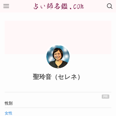
聖玲音（セレネ）
性別
女性