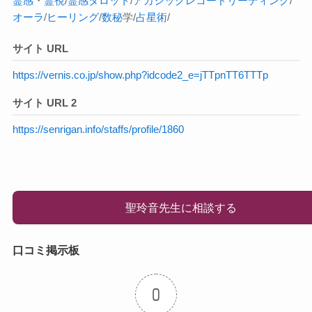
霊感
・
霊視
/
霊感タロット
/
アカシックレコードリーディング
/
オーラ
/
ヒーリング
/
数秘
学/
占星術
/
サイト URL
https://vernis.co.jp/show.php?idcode2_e=jTTpnTT6TTTp
サイト URL 2
https://senrigan.info/staffs/profile/1860
聖玲音先生に相談する
口コミ掲示板
0