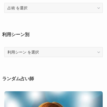
占
術
利用シーン別
利
用
シ
ー
ン
ランダム占い師