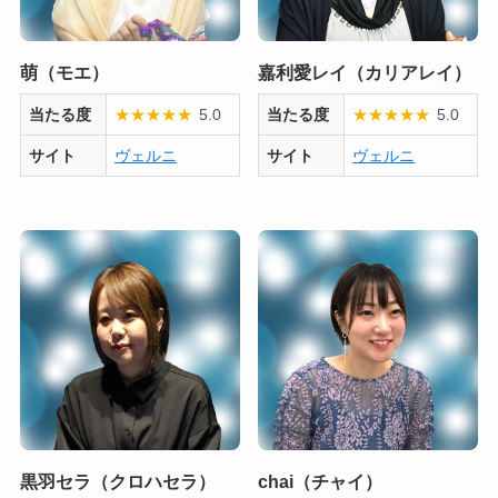
萌（モエ）
嘉利愛レイ（カリアレイ）
当たる度
★
★
★
★
★
5.0
当たる度
★
★
★
★
★
5.0
サイト
ヴェルニ
サイト
ヴェルニ
黒羽セラ（クロハセラ）
chai（チャイ）