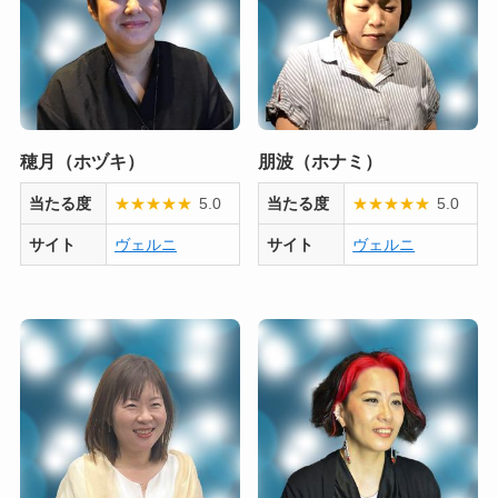
穂月（ホヅキ）
朋波（ホナミ）
当たる度
★
★
★
★
★
5.0
当たる度
★
★
★
★
★
5.0
サイト
ヴェルニ
サイト
ヴェルニ