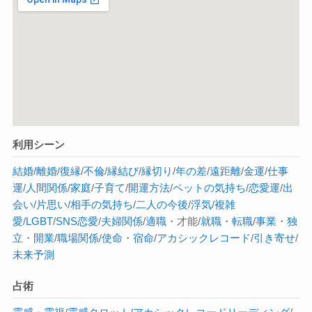
利用シーン
結婚
/
離婚
/
復縁
/
不倫
/
縁結び
/
縁切り
/
年の差
/
遠距離
/
金運
/
仕事
運
/
人間関係
/
家庭
/
子育て
/
開運方法
/
ペットの気持ち
/
恋愛運
/
出
会い
/
片思い
/
相手の気持ち
/
二人の今後
/
浮気
/
複雑
愛
/
LGBT
/
SNS恋愛
/
夫婦関係
/
適職
・才能/
就職
・
転職
/
事業
・
独
立
・
開業
/
職場関係
/
使命
・
宿命
/
アカシックレコード
/
引き寄せ
/
未来予測
占術