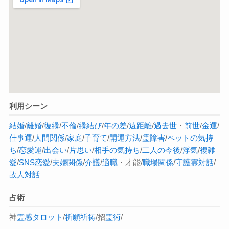
利用シーン
結婚
/
離婚
/
復縁
/
不倫
/
縁結び
/
年の差
/
遠距離
/
過去世
・
前世
/
金運
/
仕事運
/
人間関係
/
家庭
/
子育て
/
開運方法
/
霊障害
/
ペットの気持
ち
/
恋愛運
/
出会い
/
片思い
/
相手の気持ち
/
二人の今後
/
浮気
/
複雑
愛
/
SNS恋愛
/
夫婦関係
/
介護
/
適職
・才能/
職場関係
/
守護霊対話
/
故人対話
占術
神
霊感タロット
/
祈願祈祷
/招
霊術
/