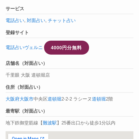
サービス
電話占い
,
対面占い
,
チャット占い
登録サイト
電話占いヴェルニ
4000円分無料
店舗名（対面占い）
千里眼 大阪 道頓堀店
住所（対面占い）
大阪府
大阪市
中央区
道頓堀
2-2-2 ラシーヌ
道頓堀
2階
最寄駅（対面占い）
地下鉄御堂筋線【
難波駅
】25番出口から徒歩1分以内