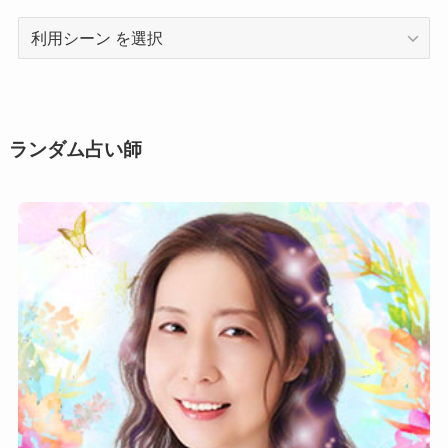
利
用
シ
ー
ン
ランダム占い師