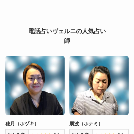
電話占いヴェルニの人気占い
師
穂月（ホヅキ）
朋波（ホナミ）