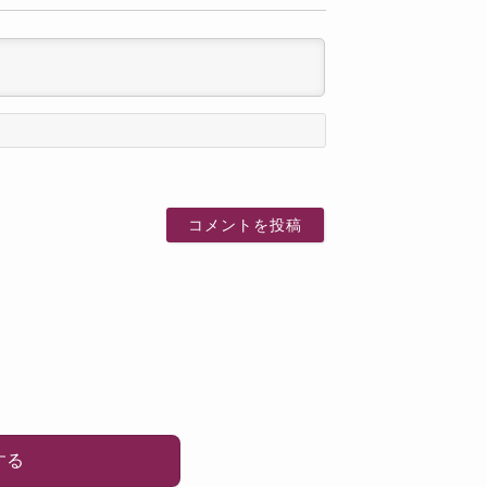
名
前
する