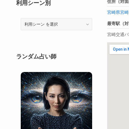
住所（対面
利用シーン別
宮崎県
宮崎
利
最寄駅（対
用
宮崎交通バ
シ
ー
ン
ランダム占い師