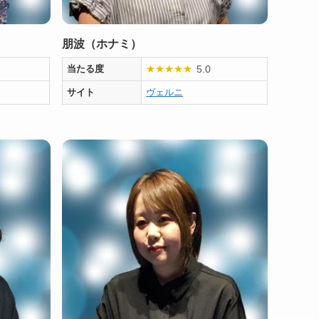
朋波（ホナミ）
5.0
当たる度
★
★
★
★
★
サイト
ヴェルニ