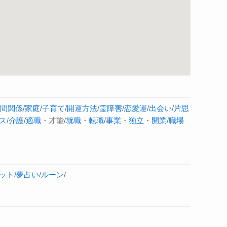
間関係
/
家庭
/
子育て
/
開運方法
/
霊障害
/
恋愛運
/
出会い
/
片思
ス
/
介護
/
適職
・才能/
就職
・
転職
/
事業
・
独立
・
開業
/
職場
ット
/
夢占い
/
ルーン
/