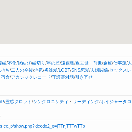
復縁
/
不倫
/
縁結び
/
縁切り
/
年の差
/
遠距離
/
過去世
・
前世
/
金運
/
仕事運
/
人
気持ち
/
二人の今後
/
浮気
/
複雑愛
/
LGBT
/
SNS恋愛
/
夫婦関係
/
セックスレ
・
宿命
/
アカシックレコード
/
守護霊対話
/
引き寄せ
SP
/
霊感タロット
/
シンクロニシティ
・
リーディング
/
ボイジャータロ
L
rnis.co.jp/show.php?idcode2_e=jTTnjTTTwTTp