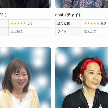
ヅキ）
chai（チャイ）
5.0
5.0
★
★
★
★
★
当たる度
★
★
★
★
★
ヴェルニ
サイト
ヴェルニ