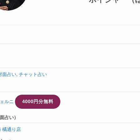
対面占い
,
チャット占い
ェルニ
4000円分無料
面占い）
崎 橘通り店