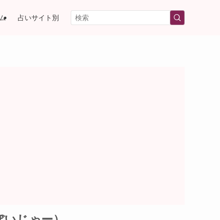
ム
占いサイト別
ぼいじゃー）