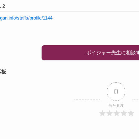
 2
igan.info/staffs/profile/1144
ボイジャー先生に相談
示板
0
当たる度