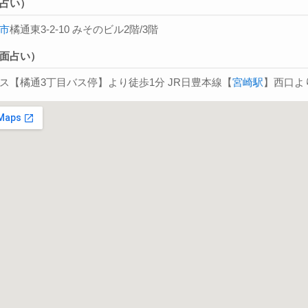
占い）
市
橘通東3-2-10 みそのビル2階/3階
面占い）
ス【橘通3丁目バス停】より徒歩1分 JR日豊本線【
宮崎駅
】西口よ