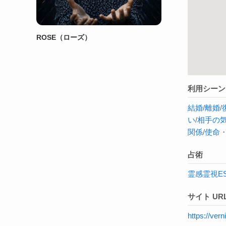
ROSE（ローズ）
利用シーン
結婚
/
離婚
/
い
/
相手の
関係
/
使命
占術
霊感
霊視
E
サイト UR
https://ve