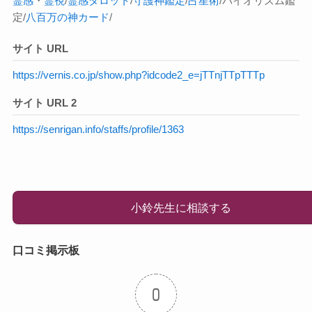
霊感
・
霊視
/
霊感タロット
/
守護神鑑定
/
占星術
/バイオリズム鑑
定/
八百万の神カード
/
サイト URL
https://vernis.co.jp/show.php?idcode2_e=jTTnjTTpTTTp
サイト URL 2
https://senrigan.info/staffs/profile/1363
小鈴先生に相談する
口コミ掲示板
0