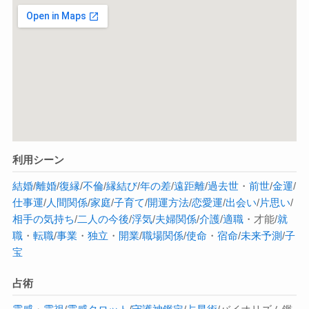
利用シーン
結婚
/
離婚
/
復縁
/
不倫
/
縁結び
/
年の差
/
遠距離
/
過去世
・
前世
/
金運
/
仕事運
/
人間関係
/
家庭
/
子育て
/
開運方法
/
恋愛運
/
出会い
/
片思い
/
相手の気持ち
/
二人の今後
/
浮気
/
夫婦関係
/
介護
/
適職
・才能/
就
職
・
転職
/
事業
・
独立
・
開業
/
職場関係
/
使命
・
宿命
/
未来予測
/
子
宝
占術