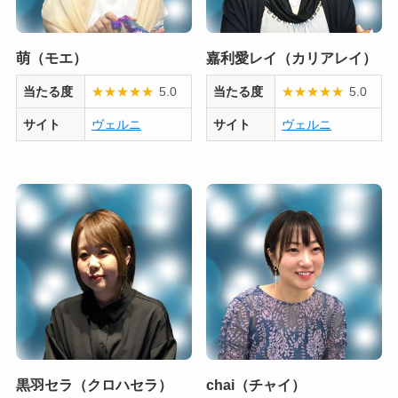
萌（モエ）
嘉利愛レイ（カリアレイ）
当たる度
★
★
★
★
★
5.0
当たる度
★
★
★
★
★
5.0
サイト
ヴェルニ
サイト
ヴェルニ
黒羽セラ（クロハセラ）
chai（チャイ）