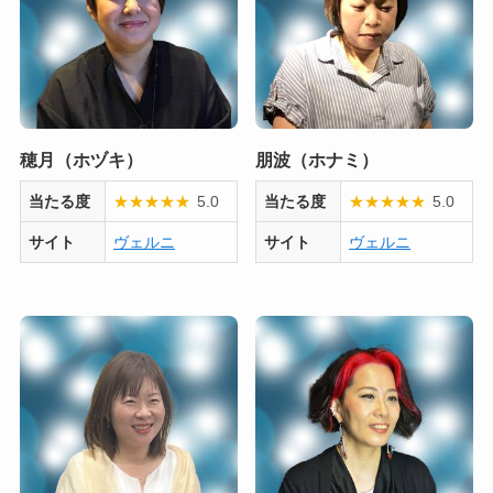
穂月（ホヅキ）
朋波（ホナミ）
当たる度
★
★
★
★
★
5.0
当たる度
★
★
★
★
★
5.0
サイト
ヴェルニ
サイト
ヴェルニ