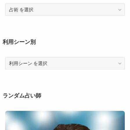
占
術
利用シーン別
利
用
シ
ー
ン
ランダム占い師