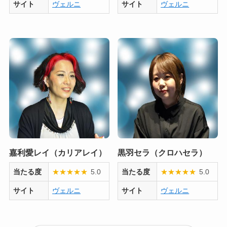
サイト
ヴェルニ
サイト
ヴェルニ
嘉利愛レイ（カリアレイ）
黒羽セラ（クロハセラ）
当たる度
★
★
★
★
★
5.0
当たる度
★
★
★
★
★
5.0
サイト
ヴェルニ
サイト
ヴェルニ