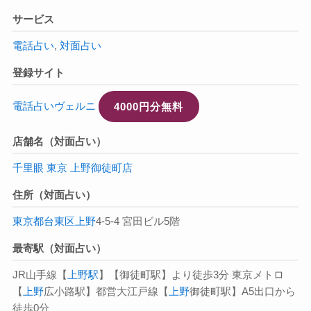
サービス
電話占い
,
対面占い
登録サイト
電話占いヴェルニ
4000円分無料
店舗名（対面占い）
千里眼 東京 上野御徒町店
住所（対面占い）
東京都
台東区
上野
4-5-4 宮田ビル5階
最寄駅（対面占い）
JR山手線【
上野駅
】【御徒町駅】より徒歩3分 東京メトロ
【
上野
広小路駅】都営大江戸線【
上野
御徒町駅】A5出口から
徒歩0分