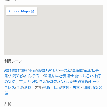
利用シーン
結婚
/
離婚
/
復縁
/
不倫
/
縁結び
/
縁切り
/
年の差
/
遠距離
/
金運
/
仕事
運
/
人間関係
/
家庭
/
子育て
/
開運方法
/
恋愛運
/
出会い
/
片思い
/
相手
の気持ち
/
二人の今後
/
浮気
/
複雑愛
/
SNS恋愛
/
夫婦関係
/
セック
スレス
/
介護
/
適職
・才能/
就職
・
転職
/
事業
・
独立
・
開業
/
職場関
係
占術