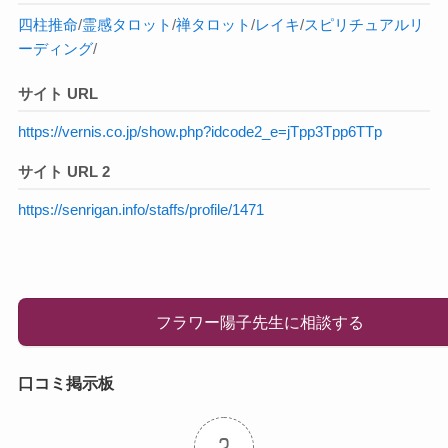
四柱推命
/
霊感タロット
/
禅タロット
/
レイキ
/
スピリチュアルリ
ーディング
/
サイト URL
https://vernis.co.jp/show.php?idcode2_e=jTpp3Tpp6TTp
サイト URL 2
https://senrigan.info/staffs/profile/1471
フラワー陽子先生に相談する
口コミ掲示板
2