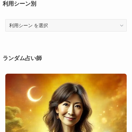
利用シーン別
利
用
シ
ー
ン
ランダム占い師