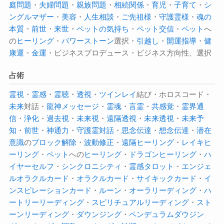
庭問題
・
夫婦問題
・
親族問題
・
相続関係
・
育児
・
子育て
・
シ
ングルマザー
・
美容
・
人生相談
・
ご先祖様
・
守護霊様
・
魂の
本質
・
前世
・
来世
・
ペットの気持ち
・
ペット交信
・
ペット
へ
の
ヒーリング
・
パワーストーン
選択・
引越し
・
開運指導
・
健
康運
・
金運
・ビジネスプロデュース・ビジネス方向性、選択
占術
霊視
・
霊感
・
霊聴
・
透視
・
ツインレイ
結び・ホロスコード・
未来
対話・
龍神メッセージ
・
霊魂
・
言霊
・
共感覚
・
霊界通
信
・
浄化
・
過去視
・
未来視
・
遠隔透視
・
未来透視
・
未来予
知
・
前世
・
神通力
・
守護霊対話
・
思念伝達
・
想念伝達
・
潜在
意識
の
ブロック解除
・
波動修正
・
遠隔ヒーリング
・
レイキヒ
ーリング
・
ペット
への
ヒーリング
・
ドラゴンヒーリング
・
ハ
イヤーセルフ
・
シンクロニシティ
・
霊感タロット
・
エンジェ
ルオラクルカード
・
オラクルカード
・
サイキックカード
・
イ
ンスピレーションカード
・
ルーン
・
オーラ
リーディング
・
ハ
ートリーリーディング
・
スピリチュアルリーディング
・
スト
ーンリーディング
・
ダウンジング
・
ペンデュラムダウジン