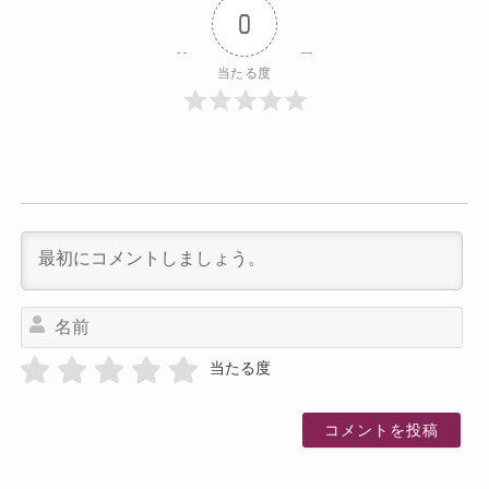
0
当たる度
名
前
当たる度