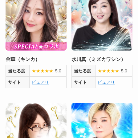
金華（キンカ）
水川真（ミズカワシン）
当たる度
★
★
★
★
★
5.0
当たる度
★
★
★
★
★
5.0
サイト
ピュアリ
サイト
ピュアリ