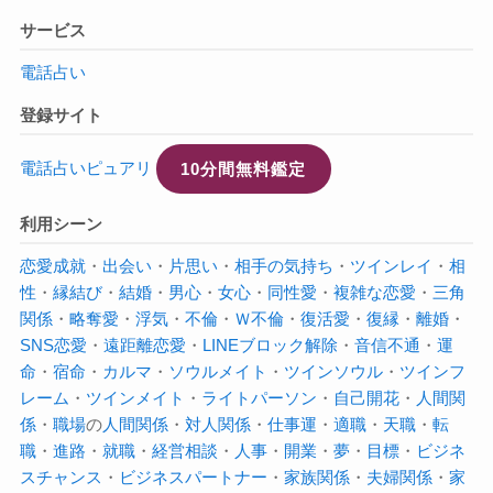
サービス
電話占い
登録サイト
電話占いピュアリ
10分間無料鑑定
利用シーン
恋愛成就
・
出会い
・
片思い
・
相手の気持ち
・
ツインレイ
・
相
性
・
縁結び
・
結婚
・
男心
・
女心
・
同性愛
・
複雑な恋愛
・
三角
関係
・
略奪愛
・
浮気
・
不倫
・
Ｗ不倫
・
復活愛
・
復縁
・
離婚
・
SNS恋愛
・
遠距離恋愛
・
LINEブロック解除
・
音信不通
・
運
命
・
宿命
・
カルマ
・
ソウルメイト
・
ツインソウル
・
ツインフ
レーム
・
ツインメイト
・
ライトパーソン
・
自己開花
・
人間関
係
・
職場
の
人間関係
・
対人関係
・
仕事運
・
適職
・
天職
・
転
職
・
進路
・
就職
・
経営相談
・
人事
・
開業
・
夢
・
目標
・
ビジネ
スチャンス
・
ビジネスパートナー
・
家族関係
・
夫婦関係
・
家