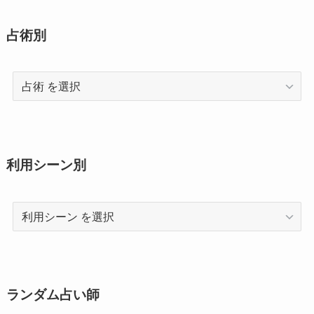
占術別
占
術
利用シーン別
利
用
シ
ー
ン
ランダム占い師