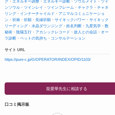
グ
・
エネルギー調整
・
エネルギー診断
・
ソウルメイト
・
ツイ
ンソウル
・
ツインレイ
・
ツインフレーム
・
チャクラ
・
チャネ
リング
・
インナーチャイルド
・
アニマルコミュニケーショ
ン
・
祈祷
・
祈願
・
良縁祈願
・
サイキックパワー
・
サイキック
リーディング
・
水晶ダウンジング
・
姓名判断
・
九星気学
・
数
秘術
・
陰陽五行
・
アカシックレコード
・
故人との会話
・
オー
ラ診断
・
ペットの気持ち
・
コンサルテーション
サイト URL
https://pure-c.jp/G/OPERATOR/INDEX/OPID/1103/
龍愛華先生に相談する
口コミ掲示板