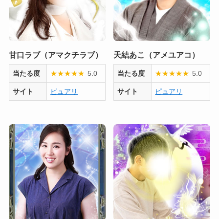
甘口ラブ（アマクチラブ）
天結あこ（アメユアコ）
当たる度
★
★
★
★
★
5.0
当たる度
★
★
★
★
★
5.0
サイト
ピュアリ
サイト
ピュアリ