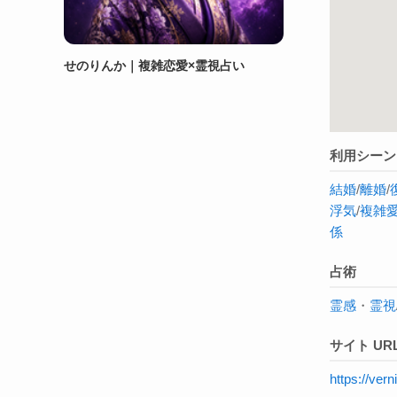
せのりんか｜複雑恋愛×霊視占い
利用シーン
結婚
/
離婚
/
浮気
/
複雑
係
占術
霊感
・
霊視
サイト UR
https://ve