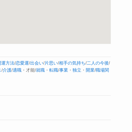
開運方法
/
恋愛運
/
出会い
/
片思い
/
相手の気持ち
/
二人の今後
/
ス
/
介護
/
適職
・才能/
就職
・
転職
/
事業
・
独立
・
開業
/
職場関