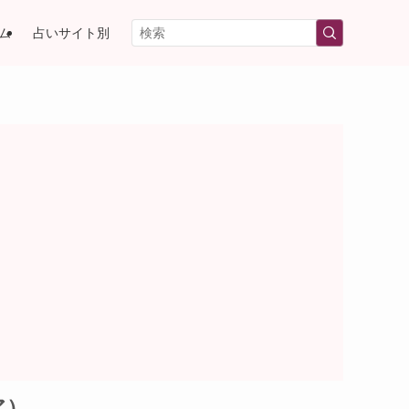
ム
占いサイト別
ア）