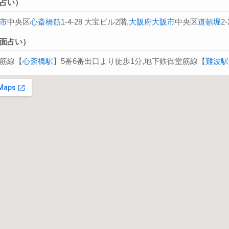
占い）
市
中央区
心斎橋筋
1-4-28 大宝ビル2階,
大阪府
大阪市
中央区
道頓堀
2
面占い）
筋線【
心斎橋駅
】5番6番出口より徒歩1分,地下鉄御堂筋線【
難波駅