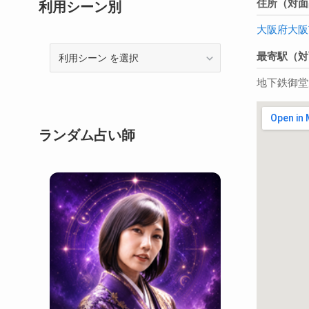
住所（対面
利用シーン別
大阪府
大阪
利
最寄駅（対
用
地下鉄御堂
シ
ー
ン
ランダム占い師