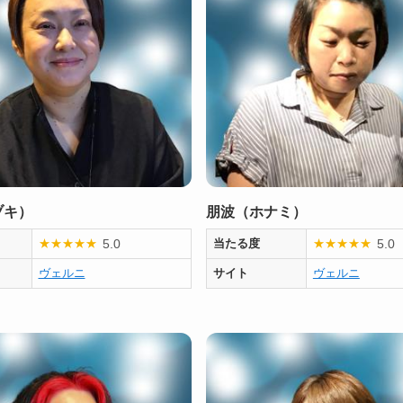
ヅキ）
朋波（ホナミ）
5.0
5.0
★
★
★
★
★
当たる度
★
★
★
★
★
ヴェルニ
サイト
ヴェルニ