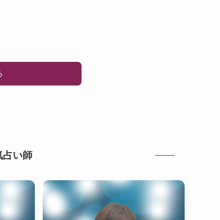
る
気占い師