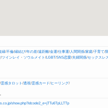
復縁
/
不倫
/
縁結び
/
年の差
/
遠距離
/
金運
/
仕事運
/
人間関係
/
家庭
/
子育て
/
愛
/
ツインレイ
・
ソウルメイト
/
LGBT
/
SNS恋愛
/
夫婦関係
/
セックスレ
/
霊感タロット
/
透視
/
霊感カード
/
ヒーリング
/
L
rnis.co.jp/show.php?idcode2_e=jTTu6TpLLTTp