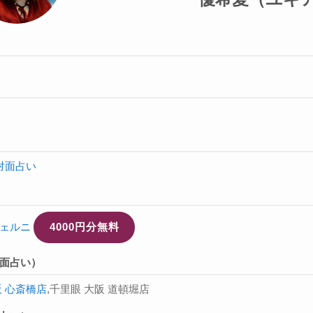
対面占い
ェルニ
4000円分無料
面占い）
阪 心斎橋店
,千里眼 大阪 道頓堀店