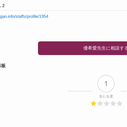
 2
igan.info/staffs/profile/1954
優希愛先生に相談す
示板
1
当たる度