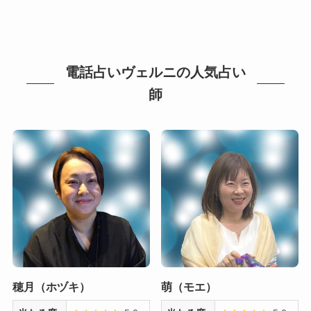
電話占いヴェルニの人気占い
師
穂月（ホヅキ）
萌（モエ）