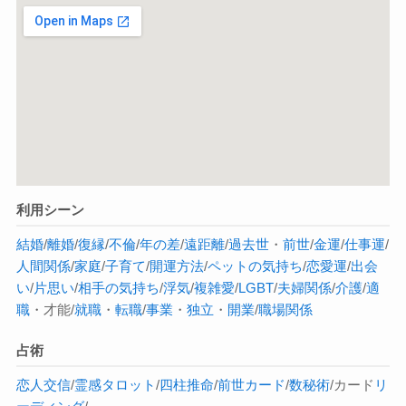
利用シーン
結婚
/
離婚
/
復縁
/
不倫
/
年の差
/
遠距離
/
過去世
・
前世
/
金運
/
仕事運
/
人間関係
/
家庭
/
子育て
/
開運方法
/
ペットの気持ち
/
恋愛運
/
出会
い
/
片思い
/
相手の気持ち
/
浮気
/
複雑愛
/
LGBT
/
夫婦関係
/
介護
/
適
職
・才能/
就職
・
転職
/
事業
・
独立
・
開業
/
職場関係
占術
恋人交信
/
霊感タロット
/
四柱推命
/
前世カード
/
数秘術
/カード
リ