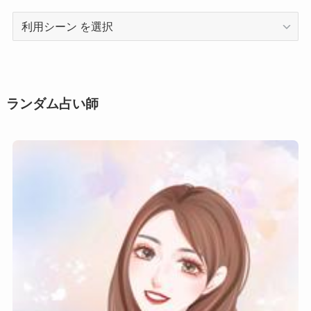
利
用
シ
ー
ン
ランダム占い師