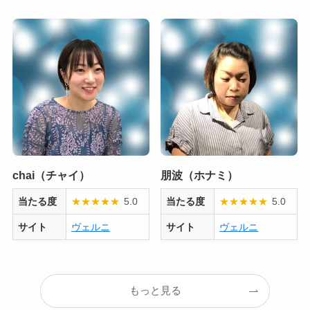
chai（チャイ）
朋波（ホナミ）
当たる度
★
★
★
★
★
5.0
当たる度
★
★
★
★
★
5.0
サイト
ヴェルニ
サイト
ヴェルニ
もっと見る