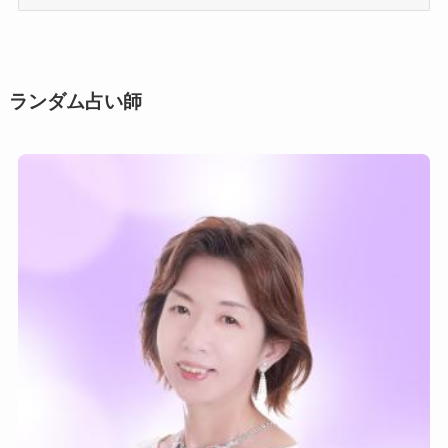
用
シ
ー
ン
ランダム占い師