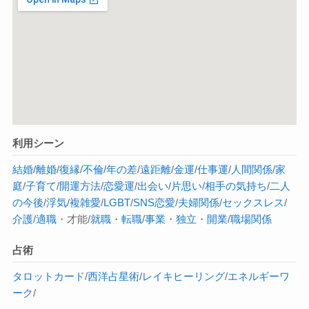
利用シーン
結婚
/
離婚
/
復縁
/
不倫
/
年の差
/
遠距離
/
金運
/
仕事運
/
人間関係
/
家
庭
/
子育て
/
開運方法
/
恋愛運
/
出会い
/
片思い
/
相手の気持ち
/
二人
の今後
/
浮気
/
複雑愛
/
LGBT
/
SNS恋愛
/
夫婦関係
/
セックスレス
/
介護
/
適職
・才能/
就職
・
転職
/
事業
・
独立
・
開業
/
職場関係
占術
タロットカード
/
西洋占星術
/
レイキヒーリング
/
エネルギーワ
ーク
/