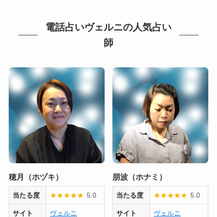
電話占いヴェルニの人気占い
師
穂月（ホヅキ）
朋波（ホナミ）
当たる度
★
★
★
★
★
5.0
当たる度
★
★
★
★
★
5.0
サイト
ヴェルニ
サイト
ヴェルニ