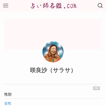
咲良沙（サラサ）
性別
女性