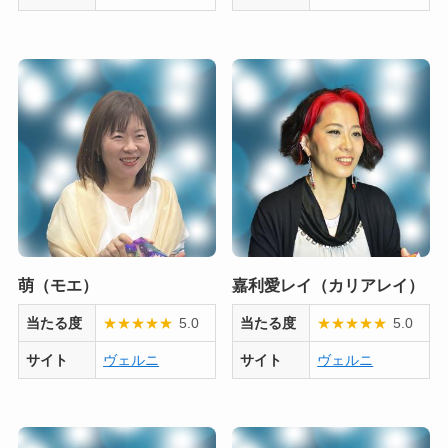
萌（モエ）
嘉利愛レイ（カリアレイ）
当たる度
★
★
★
★
★
5.0
当たる度
★
★
★
★
★
5.0
サイト
ヴェルニ
サイト
ヴェルニ