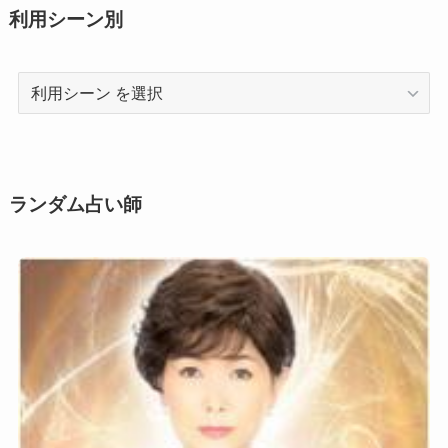
利用シーン別
利
用
シ
ー
ン
ランダム占い師