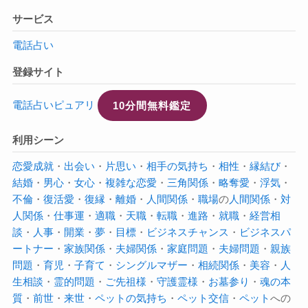
サービス
電話占い
登録サイト
電話占いピュアリ
10分間無料鑑定
利用シーン
恋愛成就
・
出会い
・
片思い
・
相手の気持ち
・
相性
・
縁結び
・
結婚
・
男心
・
女心
・
複雑な恋愛
・
三角関係
・
略奪愛
・
浮気
・
不倫
・
復活愛
・
復縁
・
離婚
・
人間関係
・
職場
の
人間関係
・
対
人関係
・
仕事運
・
適職
・
天職
・
転職
・
進路
・
就職
・
経営相
談
・
人事
・
開業
・
夢
・
目標
・
ビジネスチャンス
・
ビジネスパ
ートナー
・
家族関係
・
夫婦関係
・
家庭問題
・
夫婦問題
・
親族
問題
・
育児
・
子育て
・
シングルマザー
・
相続関係
・
美容
・
人
生相談
・
霊的問題
・
ご先祖様
・
守護霊様
・
お墓参り
・
魂の本
質
・
前世
・
来世
・
ペットの気持ち
・
ペット交信
・
ペット
への