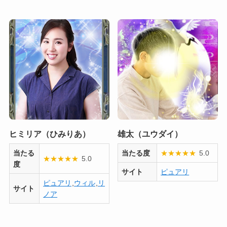
ヒミリア（ひみりあ）
雄太（ユウダイ）
当たる
当たる度
★
★
★
★
★
5.0
★
★
★
★
★
5.0
度
サイト
ピュアリ
ピュアリ
,
ウィル
,
リ
サイト
ノア