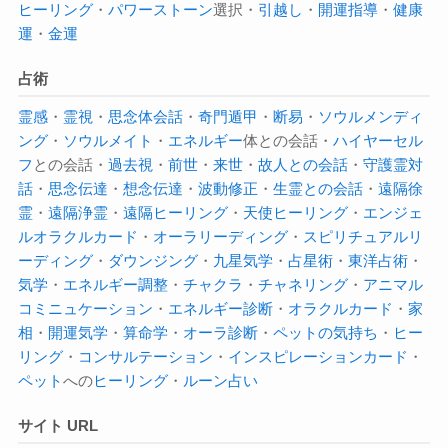
ヒーリング
・
パワーストーン
選択・
引越し
・
開運指導
・
健康
運
・
金運
占術
霊感
・
霊視
・
思念体会話
・
奇門遁甲
・
断易
・
ソウルメンディ
ング
・
ソウルメイト
・
エネルギー
体との会話・
ハイヤーセル
フ
との会話・
過去視
・
前世
・
来世
・
故人との会話
・
守護霊対
話
・
思念伝達
・
想念伝達
・
波動修正
・
生霊との会話
・
遠隔徐
霊
・
遠隔浄霊
・
遠隔ヒーリング
・
天使ヒーリング
・
エンジェ
ルオラクルカード
・
オーラ
リーディング
・
スピリチュアルリ
ーディング
・
ダウンジング
・
九星気学
・
占星術
・
東洋占術
・
気学
・
エネルギー調整
・
チャクラ
・
チャネリング
・
アニマル
コミニュケーション
・
エネルギー診断
・
オラクルカード
・
家
相
・
開運気学
・
算命学
・
オーラ診断
・
ペットの気持ち
・
ヒー
リング
・
コンサルテーション
・
インスピレーションカード
・
ペット
への
ヒーリング
・
ルーン占い
サイト URL