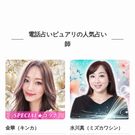
電話占いピュアリの人気占い
師
金華（キンカ）
水川真（ミズカワシン）