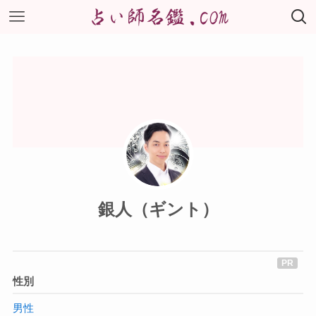
銀人（ギント）
性別
男性