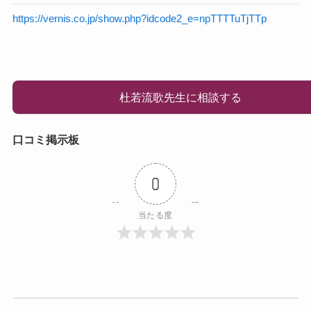
https://vernis.co.jp/show.php?idcode2_e=npTTTTuTjTTp
杜若流歌先生に相談する
口コミ掲示板
0
当たる度