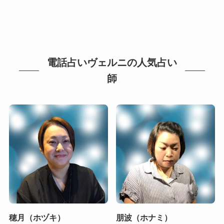
電話占いヴェルニの人気占い
師
穂月（ホヅキ）
朋波（ホナミ）