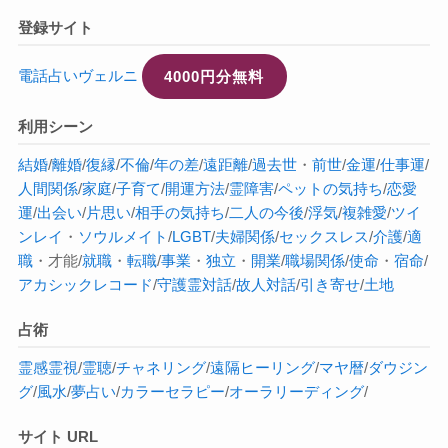
登録サイト
電話占いヴェルニ
4000円分無料
利用シーン
結婚
/
離婚
/
復縁
/
不倫
/
年の差
/
遠距離
/
過去世
・
前世
/
金運
/
仕事運
/
人間関係
/
家庭
/
子育て
/
開運方法
/
霊障害
/
ペットの気持ち
/
恋愛
運
/
出会い
/
片思い
/
相手の気持ち
/
二人の今後
/
浮気
/
複雑愛
/
ツイ
ンレイ
・
ソウルメイト
/
LGBT
/
夫婦関係
/
セックスレス
/
介護
/
適
職
・才能/
就職
・
転職
/
事業
・
独立
・
開業
/
職場関係
/
使命
・
宿命
/
アカシックレコード
/
守護霊対話
/
故人対話
/
引き寄せ
/
土地
占術
霊感
霊視
/
霊聴
/
チャネリング
/
遠隔ヒーリング
/
マヤ暦
/
ダウジン
グ
/
風水
/
夢占い
/
カラーセラピー
/
オーラ
リーディング
/
サイト URL