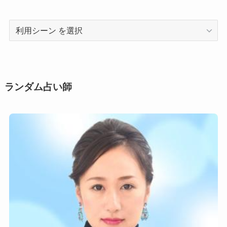
利
用
シ
ー
ン
ランダム占い師