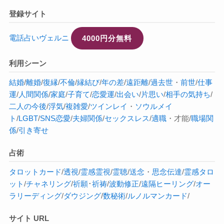
登録サイト
電話占いヴェルニ
4000円分無料
利用シーン
結婚
/
離婚
/
復縁
/
不倫
/
縁結び
/
年の差
/
遠距離
/
過去世
・
前世
/
仕事
運
/
人間関係
/
家庭
/
子育て
/
恋愛運
/
出会い
/
片思い
/
相手の気持ち
/
二人の今後
/
浮気
/
複雑愛
/
ツインレイ
・
ソウルメイ
ト
/
LGBT
/
SNS恋愛
/
夫婦関係
/
セックスレス
/
適職
・才能/
職場関
係
/
引き寄せ
占術
タロットカード
/
透視
/
霊感
霊視
/
霊聴
/
送念
・
思念伝達
/
霊感タロ
ット
/
チャネリング
/
祈願
･
祈祷
/
波動修正
/
遠隔ヒーリング
/
オー
ラ
リーディング
/
ダウジング
/
数秘術
/
ルノルマンカード
/
サイト URL