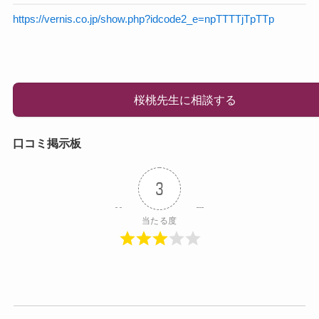
https://vernis.co.jp/show.php?idcode2_e=npTTTTjTpTTp
桜桃先生に相談する
口コミ掲示板
3
当たる度