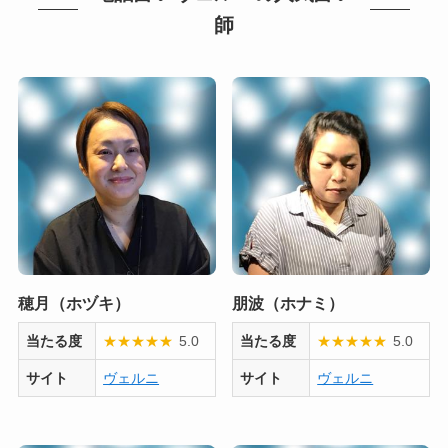
師
穂月（ホヅキ）
朋波（ホナミ）
当たる度
★
★
★
★
★
5.0
当たる度
★
★
★
★
★
5.0
サイト
ヴェルニ
サイト
ヴェルニ