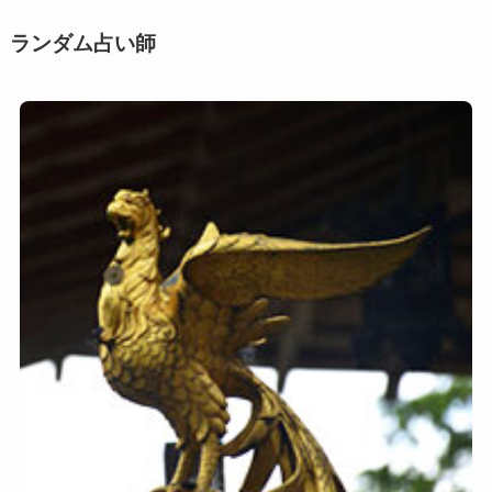
ー
ン
ランダム占い師