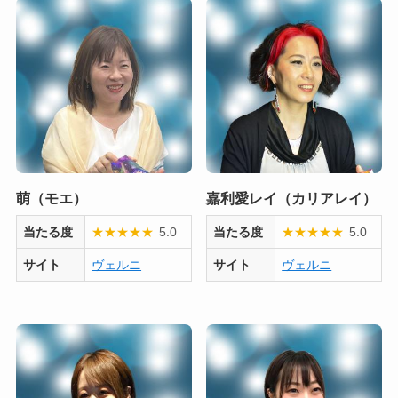
萌（モエ）
嘉利愛レイ（カリアレイ）
当たる度
★
★
★
★
★
5.0
当たる度
★
★
★
★
★
5.0
サイト
ヴェルニ
サイト
ヴェルニ