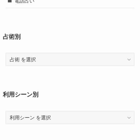
電話占い
占術別
占
術
利用シーン別
利
用
シ