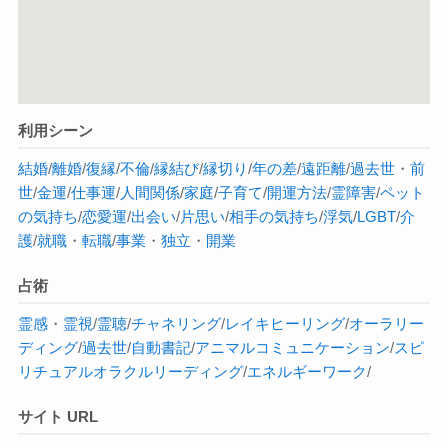
利用シーン
結婚
/
離婚
/
復縁
/
不倫
/
縁結び
/
縁切り
/
年の差
/
遠距離
/
過去世
・
前
世
/
金運
/
仕事運
/
人間関係
/
家庭
/
子育て
/
開運方法
/
霊障害
/
ペット
の気持ち
/
恋愛運
/
出会い
/
片思い
/
相手の気持ち
/
浮気
/
LGBT
/
介
護
/
就職
・
転職
/
事業
・
独立
・
開業
占術
霊感
・
霊視
/
霊聴
/
チャネリング
/
レイキヒーリング
/
オーラ
リー
ディング
/
過去世
/
自動書記
/
アニマルコミュニケーション
/
スピ
リチュアル
オラクル
リーディング
/
エネルギーワーク
/
サイト URL