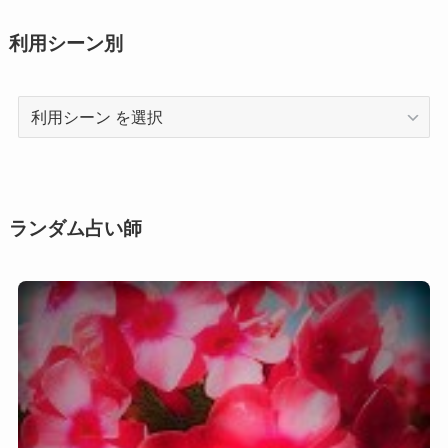
利用シーン別
利
用
シ
ー
ン
ランダム占い師