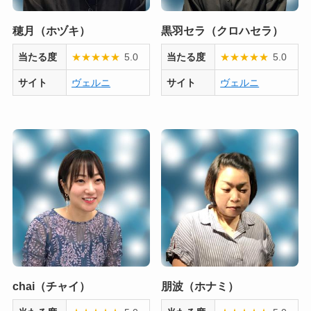
穂月（ホヅキ）
黒羽セラ（クロハセラ）
当たる度
★
★
★
★
★
5.0
当たる度
★
★
★
★
★
5.0
サイト
ヴェルニ
サイト
ヴェルニ
chai（チャイ）
朋波（ホナミ）