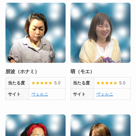
朋波（ホナミ）
萌（モエ）
当たる度
★
★
★
★
★
5.0
当たる度
★
★
★
★
★
5.0
サイト
ヴェルニ
サイト
ヴェルニ