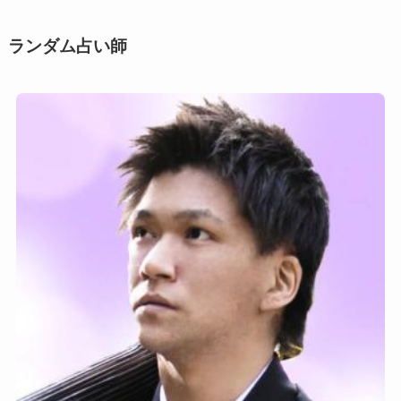
ー
ン
ランダム占い師