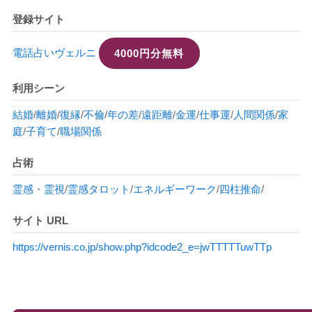
登録サイト
電話占いヴェルニ
4000円分無料
利用シーン
結婚
/
離婚
/
復縁
/
不倫
/
年の差
/
遠距離
/
金運
/
仕事運
/
人間関係
/
家
庭
/
子育て
/
職場関係
占術
霊感
・
霊視
/
霊感タロット
/
エネルギーワーク
/
四柱推命
/
サイト URL
https://vernis.co.jp/show.php?idcode2_e=jwTTTTTuwTTp