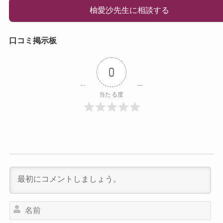
柚愛沙先生に相談する
口コミ掲示板
0
当たる度
名
前