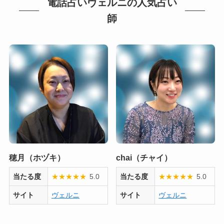
電話占いヴェルニの人気占い
師
穂月（ホヅキ）
chai（チャイ）
当たる度
★
★
★
★
★
5.0
当たる度
★
★
★
★
★
5.0
サイト
ヴェルニ
サイト
ヴェルニ