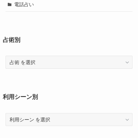
電話占い
占術別
占
術
利用シーン別
利
用
シ