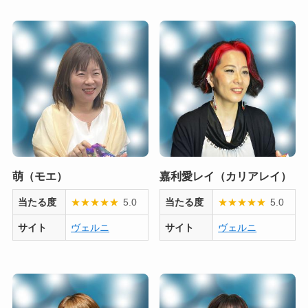
萌（モエ）
嘉利愛レイ（カリアレイ）
当たる度
★
★
★
★
★
5.0
当たる度
★
★
★
★
★
5.0
サイト
ヴェルニ
サイト
ヴェルニ