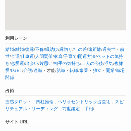
利用シーン
結婚
/
離婚
/
復縁
/
不倫
/
縁結び
/
縁切り
/
年の差
/
遠距離
/
過去世
・
前
世
/
金運
/
仕事運
/
人間関係
/
家庭
/
子育て
/
開運方法
/
ペットの気持
ち
/
恋愛運
/
出会い
/
片思い
/
相手の気持ち
/
二人の今後
/
浮気
/
複雑
愛
/
LGBT
/
介護
/
適職
・才能/
就職
・
転職
/
事業
・
独立
・
開業
/
職場
関係
占術
霊感タロット
，
四柱推命
，
ヘリオセントリック占星術
，
スピ
リチュアル・リーディング
，
前世鑑定
，
手相
/
サイト URL