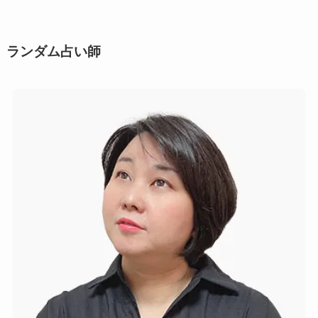
シ
ー
ン
ランダム占い師