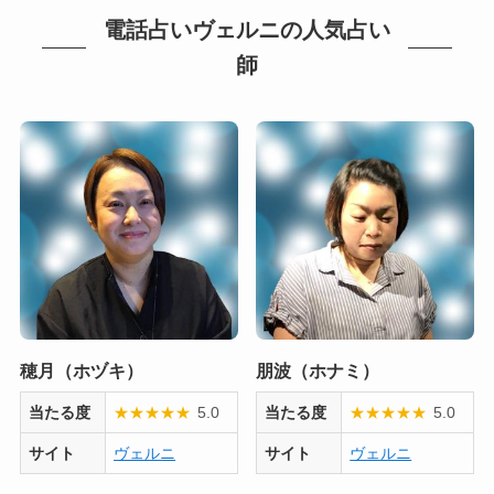
電話占いヴェルニの人気占い
師
穂月（ホヅキ）
朋波（ホナミ）
当たる度
★
★
★
★
★
5.0
当たる度
★
★
★
★
★
5.0
サイト
ヴェルニ
サイト
ヴェルニ