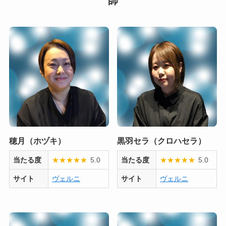
師
穂月（ホヅキ）
黒羽セラ（クロハセラ）
当たる度
★
★
★
★
★
5.0
当たる度
★
★
★
★
★
5.0
サイト
ヴェルニ
サイト
ヴェルニ