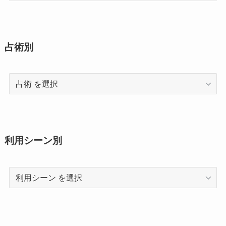
占術別
占
術
利用シーン別
利
用
シ
ー