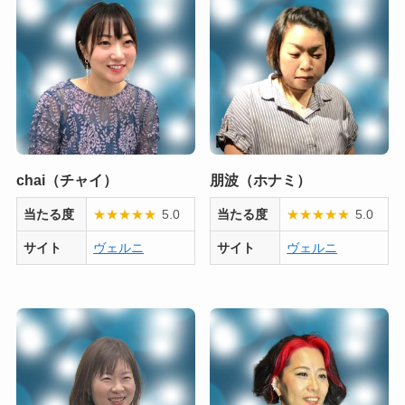
chai（チャイ）
朋波（ホナミ）
当たる度
★
★
★
★
★
5.0
当たる度
★
★
★
★
★
5.0
サイト
ヴェルニ
サイト
ヴェルニ