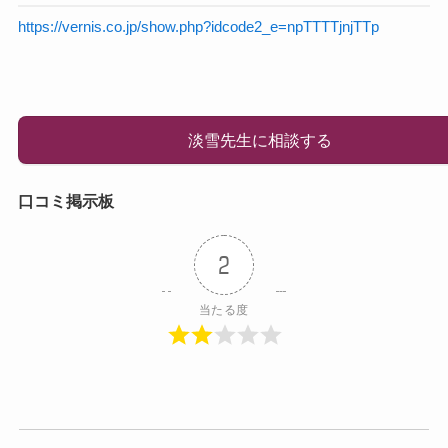
https://vernis.co.jp/show.php?idcode2_e=npTTTTjnjTTp
淡雪先生に相談する
口コミ掲示板
2
当たる度