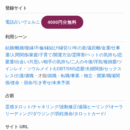
登録サイト
電話占いヴェルニ
4000円分無料
利用シーン
結婚
/
離婚
/
復縁
/
不倫
/
縁結び
/
縁切り
/
年の差
/
遠距離
/
金運
/
仕事
運
/
人間関係
/
家庭
/
子育て
/
開運方法
/
霊障害
/
ペットの気持ち
/
恋
愛運
/
出会い
/
片思い
/
相手の気持ち
/
二人の今後
/
浮気
/
複雑愛
/
ツ
インレイ
・
ソウルメイト
/
LGBT
/
SNS恋愛
/
夫婦関係
/
セックス
レス
/
介護
/
適職
・才能/
就職
・
転職
/
事業
・
独立
・
開業
/
職場関
係
/
使命
・
宿命
/
引き寄せ
/
未来予測
占術
霊感タロット
/
チャネリング
/
波動修正
/
遠隔ヒーリング
/
オーラ
リーディング
/
ダウジング
/
四柱推命
/
タロットカード
/
サイト URL