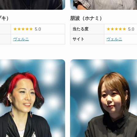
ヅキ）
朋波（ホナミ）
5.0
5.0
★
★
★
★
★
当たる度
★
★
★
★
★
ヴェルニ
サイト
ヴェルニ