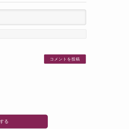
名
前
する