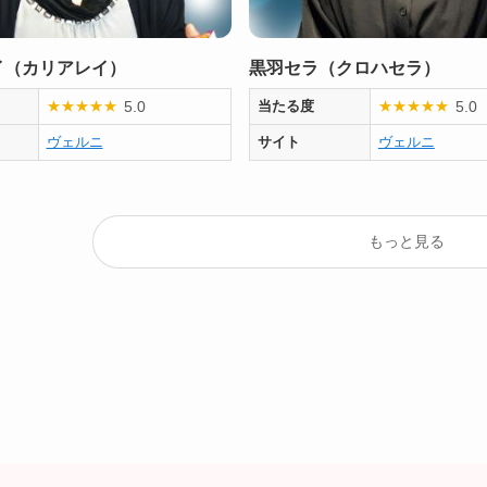
イ（カリアレイ）
黒羽セラ（クロハセラ）
5.0
5.0
★
★
★
★
★
当たる度
★
★
★
★
★
ヴェルニ
サイト
ヴェルニ
もっと見る