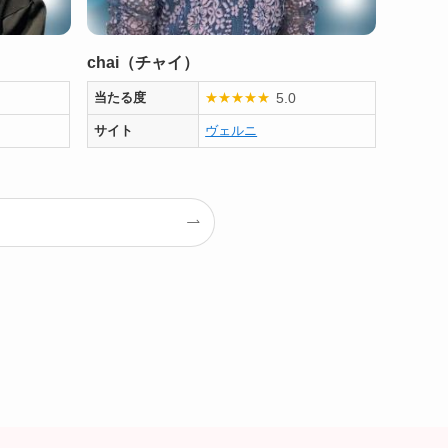
chai（チャイ）
5.0
当たる度
★
★
★
★
★
サイト
ヴェルニ