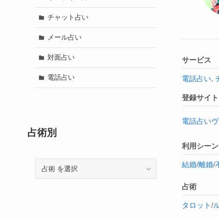
チャット占い
メール占い
対面占い
サービス
電話占い
電話占い
,
登録サイト
電話占いヴ
占術別
利用シーン
結婚
/
離婚
/
占
術
占術
タロット
/