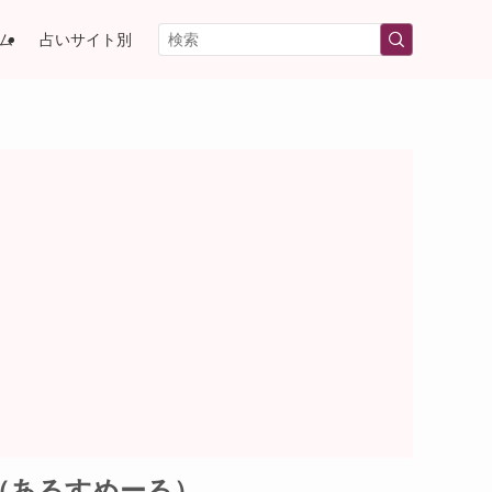
ム
占いサイト別
（あるすめーる）