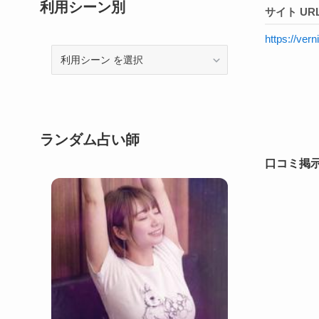
利用シーン別
サイト UR
https://ve
利
用
シ
ー
ン
ランダム占い師
口コミ掲