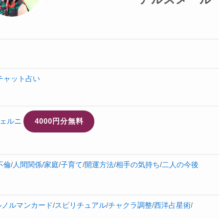
チャット占い
ェルニ
4000円分無料
不倫
/
人間関係
/
家庭
/
子育て
/
開運方法
/
相手の気持ち
/
二人の今後
ルノルマンカード
/
スピリチュアル
/
チャクラ調整
/
西洋占星術
/