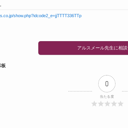
L
rnis.co.jp/show.php?idcode2_e=jjTTTT336TTp
アルスメール先生に相談
示板
0
当たる度