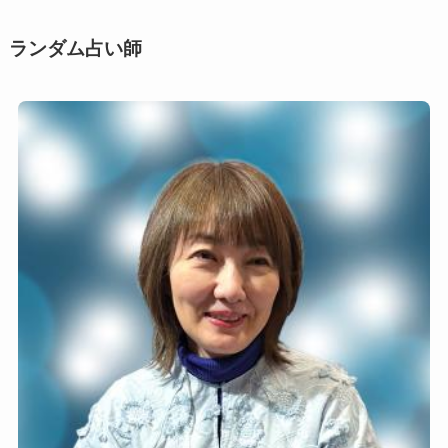
ー
ン
ランダム占い師