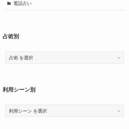
電話占い
占術別
占
術
利用シーン別
利
用
シ