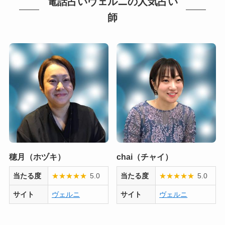
電話占いヴェルニの人気占い
師
穂月（ホヅキ）
chai（チャイ）
当たる度
★
★
★
★
★
5.0
当たる度
★
★
★
★
★
5.0
サイト
ヴェルニ
サイト
ヴェルニ