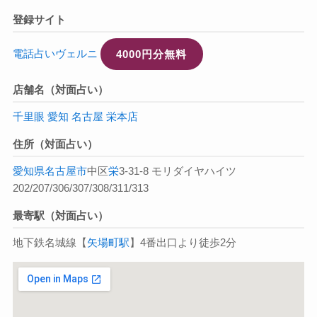
登録サイト
電話占いヴェルニ
4000円分無料
店舗名（対面占い）
千里眼 愛知 名古屋 栄本店
住所（対面占い）
愛知県
名古屋市
中区
栄
3-31-8 モリダイヤハイツ
202/207/306/307/308/311/313
最寄駅（対面占い）
地下鉄名城線【
矢場町駅
】4番出口より徒歩2分