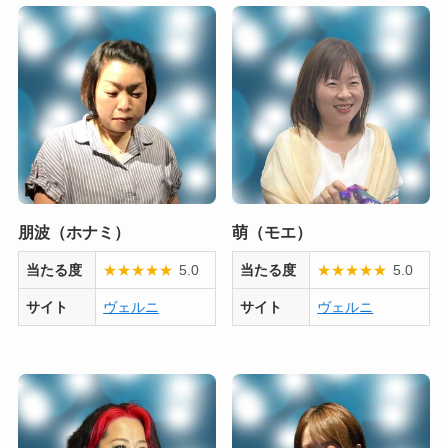
朋波（ホナミ）
萌（モエ）
当たる度
★
★
★
★
★
5.0
当たる度
★
★
★
★
★
5.0
サイト
ヴェルニ
サイト
ヴェルニ