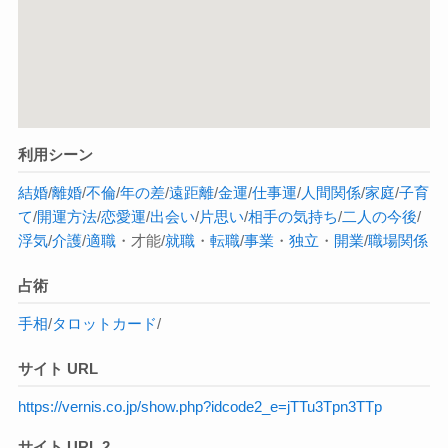
利用シーン
結婚
/
離婚
/
不倫
/
年の差
/
遠距離
/
金運
/
仕事運
/
人間関係
/
家庭
/
子育
て
/
開運方法
/
恋愛運
/
出会い
/
片思い
/
相手の気持ち
/
二人の今後
/
浮気
/
介護
/
適職
・才能/
就職
・
転職
/
事業
・
独立
・
開業
/
職場関係
占術
手相
/
タロットカード
/
サイト URL
https://vernis.co.jp/show.php?idcode2_e=jTTu3Tpn3TTp
サイト URL 2