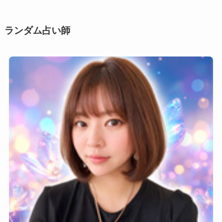
シ
ー
ン
ランダム占い師