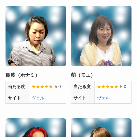
朋波（ホナミ）
萌（モエ）
当たる度
★
★
★
★
★
5.0
当たる度
★
★
★
★
★
5.0
サイト
ヴェルニ
サイト
ヴェルニ