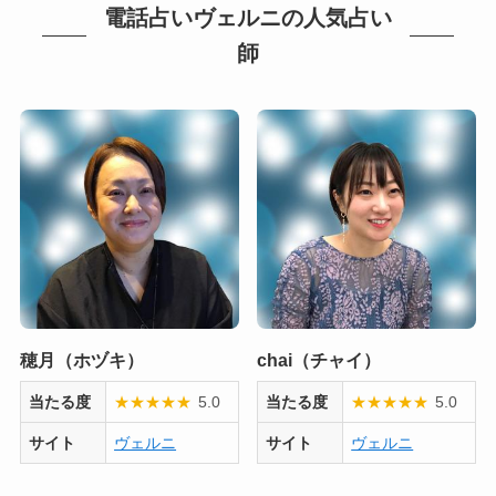
電話占いヴェルニの人気占い
師
穂月（ホヅキ）
chai（チャイ）
当たる度
★
★
★
★
★
5.0
当たる度
★
★
★
★
★
5.0
サイト
ヴェルニ
サイト
ヴェルニ