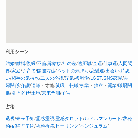
利用シーン
結婚
/
離婚
/
復縁
/
不倫
/
縁結び
/
年の差
/
遠距離
/
金運
/
仕事運
/
人間関
係
/
家庭
/
子育て
/
開運方法
/
ペットの気持ち
/
恋愛運
/
出会い
/
片思
い
/
相手の気持ち
/
二人の今後
/
浮気
/
複雑愛
/
LGBT
/
SNS恋愛
/
夫
婦関係
/
介護
/
適職
・才能/
就職
・
転職
/
事業
・
独立
・
開業
/
職場関
係
/
引き寄せ
/
土地
/
未来予測
/
子宝
占術
透視
/
未来予知
/
霊感
霊視
/
霊感タロット
/
ルノルマンカード
/
数秘
術
/
宿曜占星術
/
祈願祈祷
/
ヒーリング
/
ペンジュラム
/