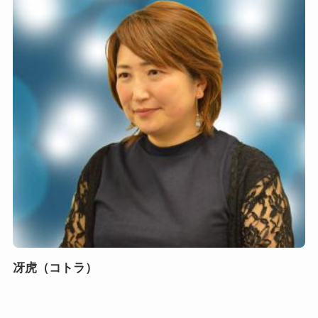
冴虎（コトラ）