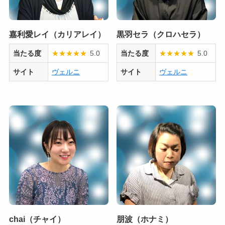
嘉利愛レイ（カリアレイ）
黒羽セラ（クロハセラ）
当たる度
★
★
★
★
★
5.0
当たる度
★
★
★
★
★
5.0
サイト
ヴェルニ
サイト
ヴェルニ
chai（チャイ）
朋波（ホナミ）