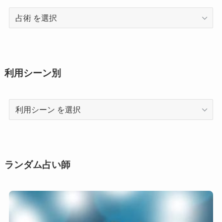
占
術
利用シーン別
利
用
シ
ー
ン
ランダム占い師