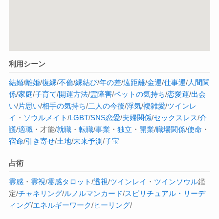
利用シーン
結婚
/
離婚
/
復縁
/
不倫
/
縁結び
/
年の差
/
遠距離
/
金運
/
仕事運
/
人間関
係
/
家庭
/
子育て
/
開運方法
/
霊障害
/
ペットの気持ち
/
恋愛運
/
出会
い
/
片思い
/
相手の気持ち
/
二人の今後
/
浮気
/
複雑愛
/
ツインレ
イ
・
ソウルメイト
/
LGBT
/
SNS恋愛
/
夫婦関係
/
セックスレス
/
介
護
/
適職
・才能/
就職
・
転職
/
事業
・
独立
・
開業
/
職場関係
/
使命
・
宿命
/
引き寄せ
/
土地
/
未来予測
/
子宝
占術
霊感
・
霊視
/
霊感タロット
/
透視
/
ツインレイ
・
ツインソウル
鑑
定/
チャネリング
/
ルノルマンカード
/
スピリチュアル・リーデ
ィング
/
エネルギーワーク
/
ヒーリング
/