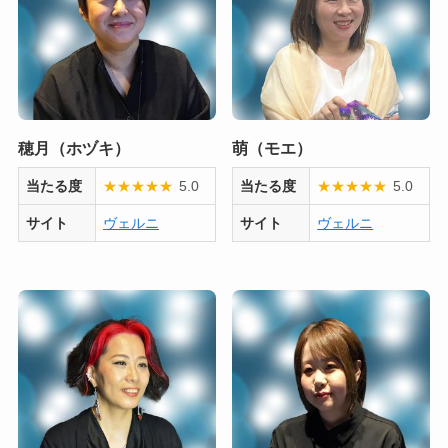
穂月（ホヅキ）
萌（モエ）
当たる度
★
★
★
★
★
5.0
当たる度
★
★
★
★
★
5.0
サイト
ヴェルニ
サイト
ヴェルニ