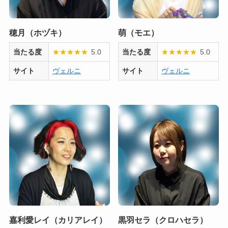
穂月（ホヅキ）
萌（モエ）
当たる度
★
★
★
★
★
5.0
当たる度
★
★
★
★
★
5.0
サイト
ヴェルニ
サイト
ヴェルニ
嘉利愛レイ（カリアレイ）
黒羽セラ（クロハセラ）