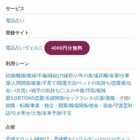
サービス
電話占い
登録サイト
電話占いヴェルニ
4000円分無料
利用シーン
結婚
/
離婚
/
復縁
/
不倫
/
縁結び
/
縁切り
/
年の差
/
遠距離
/
金運
/
仕事
運
/
人間関係
/
家庭
/
子育て
/
開運方法
/
ペットの気持ち
/
恋愛運
/
出
会い
/
片思い
/
相手の気持ち
/
二人の今後
/
浮気
/
複雑
愛
/
LGBT
/
SNS恋愛
/
夫婦関係
/
セックスレス
/
介護
/
適職
・才能/
就職
・
転職
/
事業
・
独立
・
開業
/
職場関係
/
使命
・
宿命
/
守護霊対
話
/
引き寄せ
/
土地
/
未来予測
/
子宝
占術
霊感タロット
/
縁結び
・
悪縁断ち
/
ソウルナンバー
リーディン