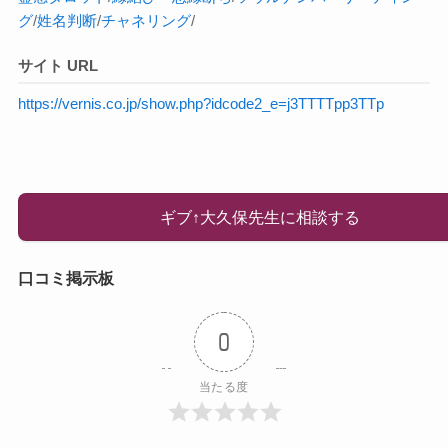
グ
/
姓名判断
/
チャネリング
/
サイト URL
https://vernis.co.jp/show.php?idcode2_e=j3TTTTpp3TTp
ギブ↑大久保先生に相談する
口コミ掲示板
0
当たる度