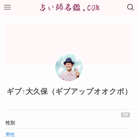
ギブ↑大久保（ギブアップオオクボ）
性別
男性