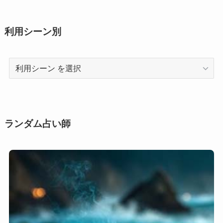
利用シーン別
利
用
シ
ー
ン
ランダム占い師