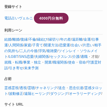
登録サイト
電話占いヴェルニ
4000円分無料
利用シーン
結婚
/
離婚
/
復縁
/
不倫
/
縁結び
/
縁切り
/
年の差
/
遠距離
/
金運
/
仕事
運
/
人間関係
/
家庭
/
子育て
/
開運方法
/
恋愛運
/
出会い
/
片思い
/
相手
の気持ち
/
二人の今後
/
浮気
/
複雑愛
/
ツインレイ
・
ソウルメイ
ト
/
LGBT
/
SNS恋愛
/
夫婦関係
/
セックスレス
/
介護
/
適職
・才能/
就職
・
転職
/
事業
・
独立
・
開業
/
職場関係
/
使命
・
宿命
/
守護霊対
話
/
引き寄せ
/
未来予測
占術
霊感
霊視
/
透視
/
霊聴
/
チャネリング
/
送念
・
思念伝達
/
霊感タロッ
ト
/
波動修正
/
遠隔ヒーリング
/
ダウジング
/
オーラ
リーディング
/
サイト URL