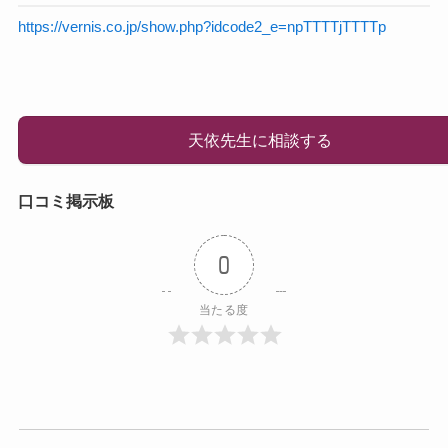
https://vernis.co.jp/show.php?idcode2_e=npTTTTjTTTTp
天依先生に相談する
口コミ掲示板
0
当たる度