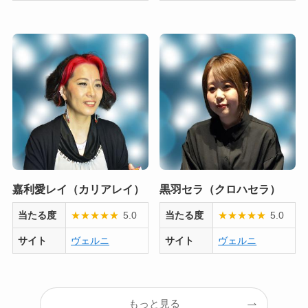
嘉利愛レイ（カリアレイ）
黒羽セラ（クロハセラ）
当たる度
★
★
★
★
★
5.0
当たる度
★
★
★
★
★
5.0
サイト
ヴェルニ
サイト
ヴェルニ
もっと見る