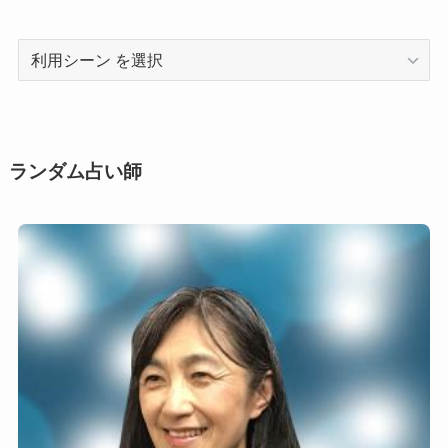
利
用
シ
ー
ン
ランダム占い師