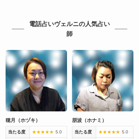
電話占いヴェルニの人気占い
師
穂月（ホヅキ）
朋波（ホナミ）
当たる度
★
★
★
★
★
5.0
当たる度
★
★
★
★
★
5.0