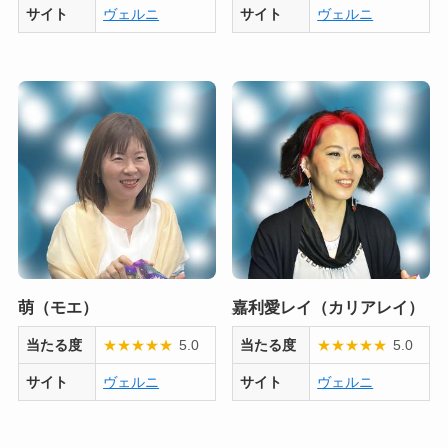
サイト
ヴェルニ
サイト
ヴェルニ
萌（モエ）
嘉利愛レイ（カリアレイ）
当たる度
★
★
★
★
★
5.0
当たる度
★
★
★
★
★
5.0
サイト
ヴェルニ
サイト
ヴェルニ