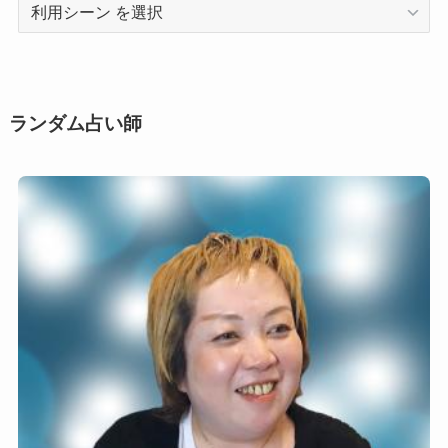
利
用
シ
ー
ン
ランダム占い師