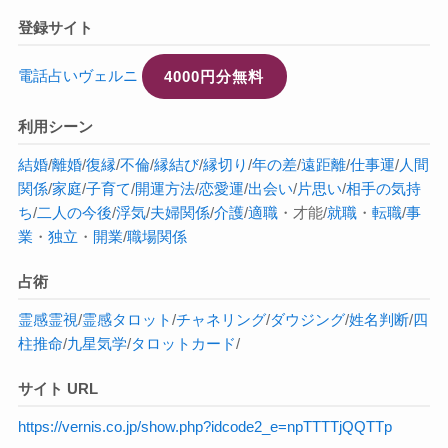
登録サイト
電話占いヴェルニ
4000円分無料
利用シーン
結婚
/
離婚
/
復縁
/
不倫
/
縁結び
/
縁切り
/
年の差
/
遠距離
/
仕事運
/
人間
関係
/
家庭
/
子育て
/
開運方法
/
恋愛運
/
出会い
/
片思い
/
相手の気持
ち
/
二人の今後
/
浮気
/
夫婦関係
/
介護
/
適職
・才能/
就職
・
転職
/
事
業
・
独立
・
開業
/
職場関係
占術
霊感
霊視
/
霊感タロット
/
チャネリング
/
ダウジング
/
姓名判断
/
四
柱推命
/
九星気学
/
タロットカード
/
サイト URL
https://vernis.co.jp/show.php?idcode2_e=npTTTTjQQTTp