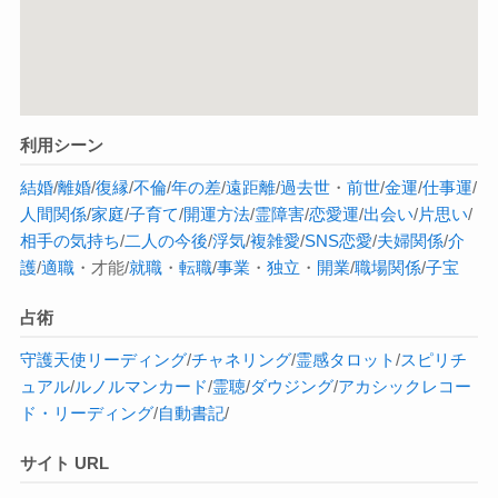
利用シーン
結婚
/
離婚
/
復縁
/
不倫
/
年の差
/
遠距離
/
過去世
・
前世
/
金運
/
仕事運
/
人間関係
/
家庭
/
子育て
/
開運方法
/
霊障害
/
恋愛運
/
出会い
/
片思い
/
相手の気持ち
/
二人の今後
/
浮気
/
複雑愛
/
SNS恋愛
/
夫婦関係
/
介
護
/
適職
・才能/
就職
・
転職
/
事業
・
独立
・
開業
/
職場関係
/
子宝
占術
守護天使
リーディング
/
チャネリング
/
霊感タロット
/
スピリチ
ュアル
/
ルノルマンカード
/
霊聴
/
ダウジング
/
アカシックレコー
ド・リーディング
/
自動書記
/
サイト URL