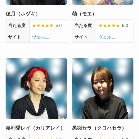
穂月（ホヅキ）
萌（モエ）
当たる度
★
★
★
★
★
5.0
当たる度
★
★
★
★
★
5.0
サイト
ヴェルニ
サイト
ヴェルニ
嘉利愛レイ（カリアレイ）
黒羽セラ（クロハセラ）