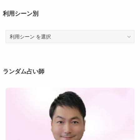
利用シーン別
利
用
シ
ー
ン
ランダム占い師