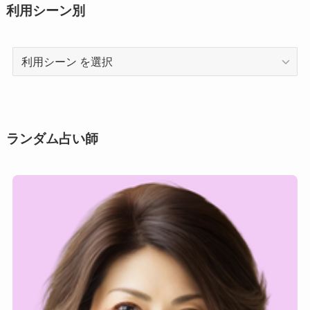
利用シーン別
利
用
シ
ー
ン
ランダム占い師