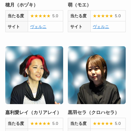
穂月（ホヅキ）
萌（モエ）
当たる度
★
★
★
★
★
5.0
当たる度
★
★
★
★
★
5.0
サイト
ヴェルニ
サイト
ヴェルニ
嘉利愛レイ（カリアレイ）
黒羽セラ（クロハセラ）
当たる度
★
★
★
★
★
5.0
当たる度
★
★
★
★
★
5.0