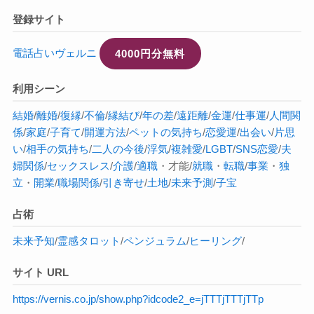
登録サイト
電話占いヴェルニ
4000円分無料
利用シーン
結婚
/
離婚
/
復縁
/
不倫
/
縁結び
/
年の差
/
遠距離
/
金運
/
仕事運
/
人間関
係
/
家庭
/
子育て
/
開運方法
/
ペットの気持ち
/
恋愛運
/
出会い
/
片思
い
/
相手の気持ち
/
二人の今後
/
浮気
/
複雑愛
/
LGBT
/
SNS恋愛
/
夫
婦関係
/
セックスレス
/
介護
/
適職
・才能/
就職
・
転職
/
事業
・
独
立
・
開業
/
職場関係
/
引き寄せ
/
土地
/
未来予測
/
子宝
占術
未来予知
/
霊感タロット
/
ペンジュラム
/
ヒーリング
/
サイト URL
https://vernis.co.jp/show.php?idcode2_e=jTTTjTTTjTTp