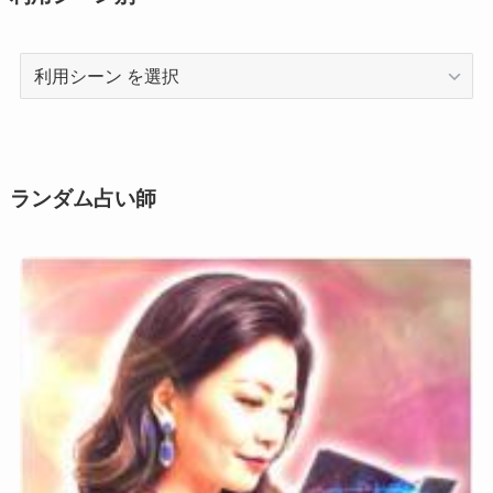
利
用
シ
ー
ン
ランダム占い師