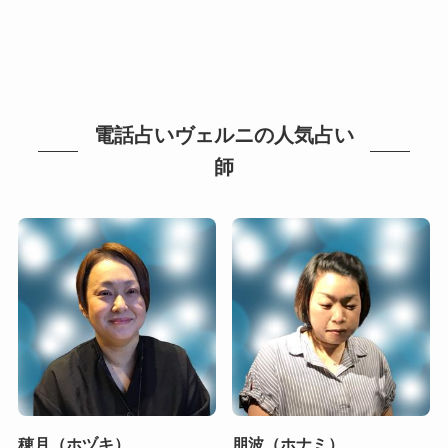
電話占いヴェルニの人気占い
師
穂月（ホヅキ）
朋波（ホナミ）