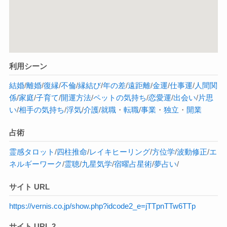
利用シーン
結婚
/
離婚
/
復縁
/
不倫
/
縁結び
/
年の差
/
遠距離
/
金運
/
仕事運
/
人間関
係
/
家庭
/
子育て
/
開運方法
/
ペットの気持ち
/
恋愛運
/
出会い
/
片思
い
/
相手の気持ち
/
浮気
/
介護
/
就職
・
転職
/
事業
・
独立
・
開業
占術
霊感タロット
/
四柱推命
/
レイキヒーリング
/
方位学
/
波動修正
/
エ
ネルギーワーク
/
霊聴
/
九星気学
/
宿曜占星術
/
夢占い
/
サイト URL
https://vernis.co.jp/show.php?idcode2_e=jTTpnTTw6TTp
サイト URL 2