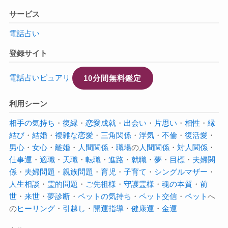
サービス
電話占い
登録サイト
電話占いピュアリ
10分間無料鑑定
利用シーン
相手の気持ち
・
復縁
・
恋愛成就
・
出会い
・
片思い
・
相性
・
縁
結び
・
結婚
・
複雑な恋愛
・
三角関係
・
浮気
・
不倫
・
復活愛
・
男心
・
女心
・
離婚
・
人間関係
・
職場
の
人間関係
・
対人関係
・
仕事運
・
適職
・
天職
・
転職
・
進路
・
就職
・
夢
・
目標
・
夫婦関
係
・
夫婦問題
・
親族問題
・
育児
・
子育て
・
シングルマザー
・
人生相談
・
霊的問題
・
ご先祖様
・
守護霊様
・
魂の本質
・
前
世
・
来世
・
夢診断
・
ペットの気持ち
・
ペット交信
・
ペット
へ
の
ヒーリング
・
引越し
・
開運指導
・
健康運
・
金運