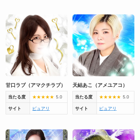
甘口ラブ（アマクチラブ）
天結あこ（アメユアコ）
当たる度
★
★
★
★
★
5.0
当たる度
★
★
★
★
★
5.0
サイト
ピュアリ
サイト
ピュアリ