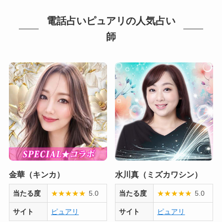
電話占いピュアリの人気占い
師
金華（キンカ）
水川真（ミズカワシン）
当たる度
★
★
★
★
★
5.0
当たる度
★
★
★
★
★
5.0
サイト
ピュアリ
サイト
ピュアリ