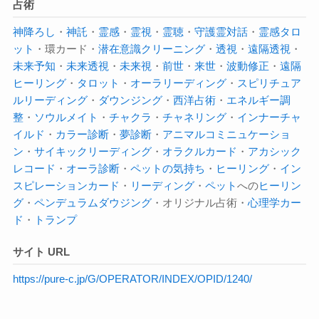
占術
神降ろし
・
神託
・
霊感
・
霊視
・
霊聴
・
守護霊対話
・
霊感タロ
ット
・環カード・
潜在意識クリーニング
・
透視
・
遠隔透視
・
未来予知
・
未来透視
・
未来視
・
前世
・
来世
・
波動修正
・
遠隔
ヒーリング
・
タロット
・
オーラ
リーディング
・
スピリチュア
ルリーディング
・
ダウンジング
・
西洋占術
・
エネルギー調
整
・
ソウルメイト
・
チャクラ
・
チャネリング
・
インナーチャ
イルド
・
カラー診断
・
夢診断
・
アニマルコミニュケーショ
ン
・
サイキック
リーディング
・
オラクルカード
・
アカシック
レコード
・
オーラ診断
・
ペットの気持ち
・
ヒーリング
・
イン
スピレーションカード
・
リーディング
・
ペット
への
ヒーリン
グ
・
ペンデュラムダウジング
・オリジナル占術・
心理学カー
ド
・
トランプ
サイト URL
https://pure-c.jp/G/OPERATOR/INDEX/OPID/1240/