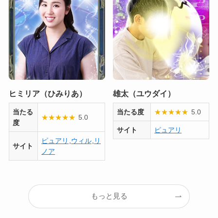
ヒミリア（ひみりあ）
雄太（ユウダイ）
当たる
当たる度
★
★
★
★
★
5.0
★
★
★
★
★
5.0
度
サイト
ピュアリ
ピュアリ
,
ウィル
,
リ
サイト
ノア
もっと見る