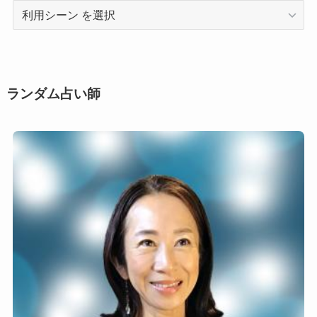
利
用
シ
ー
ン
ランダム占い師