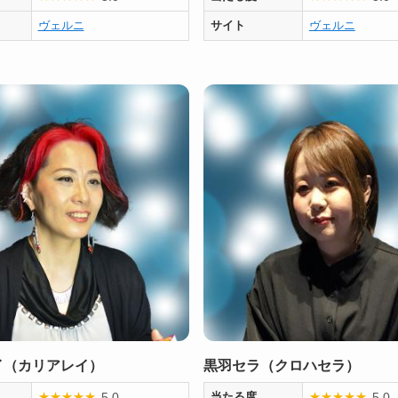
ヴェルニ
サイト
ヴェルニ
イ（カリアレイ）
黒羽セラ（クロハセラ）
5.0
5.0
★
★
★
★
★
当たる度
★
★
★
★
★