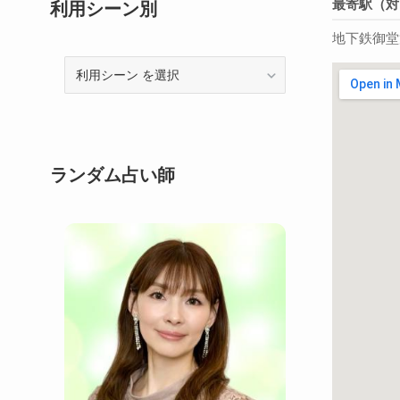
最寄駅（対
利用シーン別
地下鉄御堂
利
用
シ
ー
ン
ランダム占い師