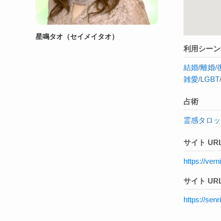
星鳴タオ（セイメイタオ）
利用シーン
結婚
/
離婚
/
雑愛
/
LGBT
占術
霊感タロッ
サイト UR
https://ve
サイト URL
https://senr