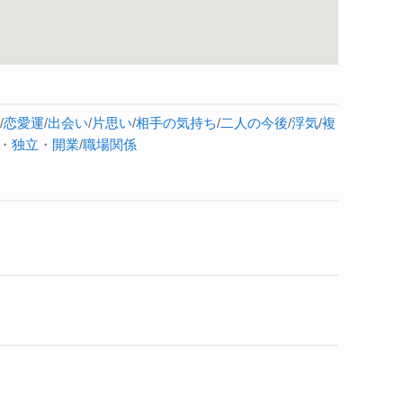
/
恋愛運
/
出会い
/
片思い
/
相手の気持ち
/
二人の今後
/
浮気
/
複
・
独立
・
開業
/
職場関係