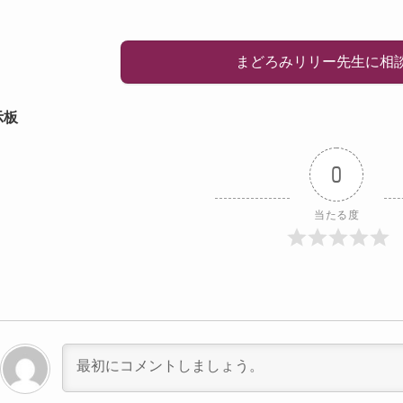
まどろみリリー先生に相
示板
0
当たる度