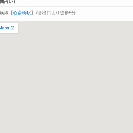
面占い）
筋線【
心斎橋駅
】7番出口より徒歩5分