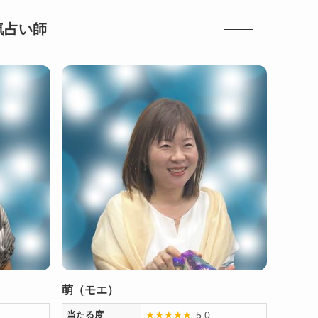
気占い師
萌（モエ）
5.0
当たる度
★
★
★
★
★