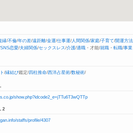
復縁
/
不倫
/
年の差
/
遠距離
/
金運
/
仕事運
/
人間関係
/
家庭
/
子育て
/
開運方法
/
SNS恋愛
/
夫婦関係
/
セックスレス
/
介護
/
適職
・才能/
就職
・
転職
/
事業
ト
/
縁結び
鑑定/
四柱推命
/
西洋占星術
/
数秘術
/
L
rnis.co.jp/show.php?idcode2_e=jTTu6T3wQTTp
 2
igan.info/staffs/profile/4307