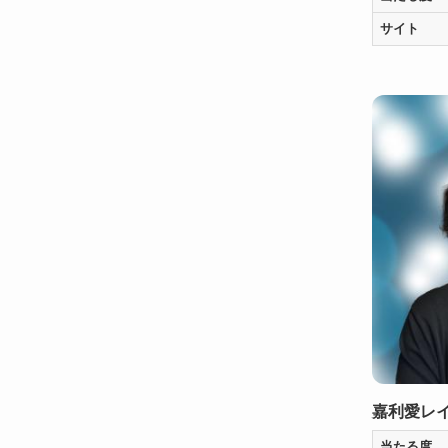
サイト
嘉利愛レ
当たる度