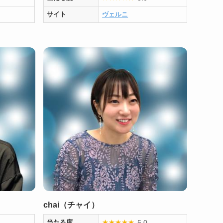
サイト
ヴェルニ
chai（チャイ）
5.0
当たる度
★
★
★
★
★