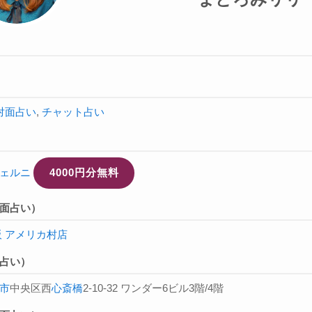
対面占い
,
チャット占い
ェルニ
4000円分無料
面占い）
阪 アメリカ村店
占い）
市
中央区西
心斎橋
2-10-32 ワンダー6ビル3階/4階