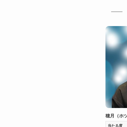
穂月（ホ
当たる度