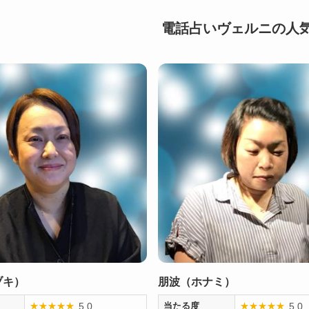
電話占いヴェルニの人
ヅキ）
朋波（ホナミ）
5.0
5.0
★
★
★
★
★
当たる度
★
★
★
★
★