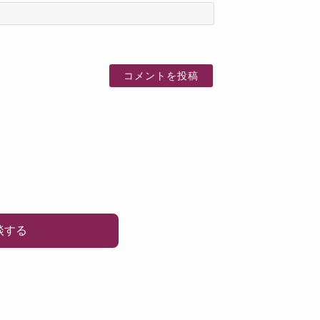
名
前
談する