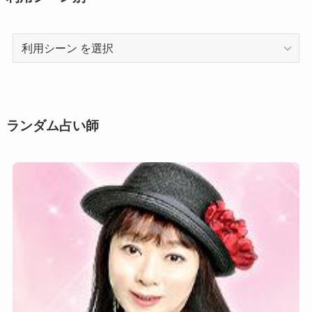
利
用
シ
ー
ン
ランダム占い師