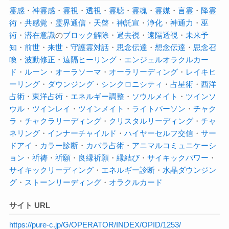
霊感
・
神霊感
・
霊視
・
透視
・
霊聴
・
霊魂
・
霊媒
・
言霊
・
降霊
術
・
共感覚
・
霊界通信
・
天啓
・
神託宣
・
浄化
・
神通力
・
巫
術
・
潜在意識
の
ブロック解除
・
過去視
・
遠隔透視
・
未来予
知
・
前世
・
来世
・
守護霊対話
・
思念伝達
・
想念伝達
・
思念召
喚
・
波動修正
・
遠隔ヒーリング
・
エンジェルオラクルカー
ド
・
ルーン
・
オーラソーマ
・
オーラ
リーディング
・
レイキヒ
ーリング
・
ダウンジング
・
シンクロニシティ
・
占星術
・
西洋
占術
・
東洋占術
・
エネルギー調整
・
ソウルメイト
・
ツインソ
ウル
・
ツインレイ
・
ツインメイト
・
ライトパーソン
・
チャク
ラ
・
チャクラ
リーディング
・
クリスタルリーディング
・
チャ
ネリング
・
インナーチャイルド
・
ハイヤーセルフ交信
・
サー
ドアイ
・
カラー診断
・
カバラ占術
・
アニマルコミュニケーシ
ョン
・
祈祷
・
祈願
・
良縁祈願
・
縁結び
・
サイキックパワー
・
サイキック
リーディング
・
エネルギー診断
・
水晶ダウンジン
グ
・
ストーンリーディング
・
オラクルカード
サイト URL
https://pure-c.jp/G/OPERATOR/INDEX/OPID/1253/