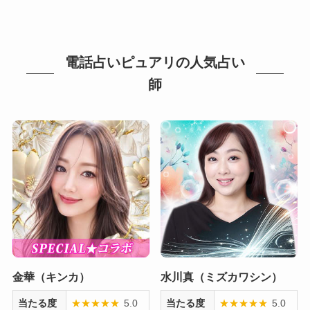
電話占いピュアリの人気占い
師
金華（キンカ）
水川真（ミズカワシン）
当たる度
★
★
★
★
★
5.0
当たる度
★
★
★
★
★
5.0