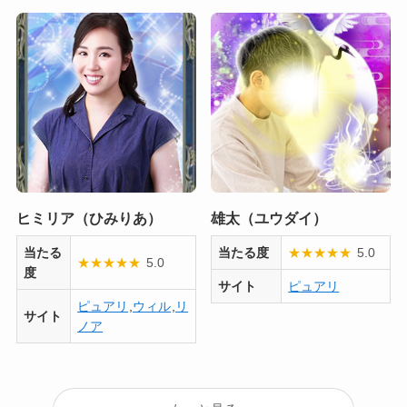
ヒミリア（ひみりあ）
雄太（ユウダイ）
当たる
当たる度
★
★
★
★
★
5.0
★
★
★
★
★
5.0
度
サイト
ピュアリ
ピュアリ
,
ウィル
,
リ
サイト
ノア