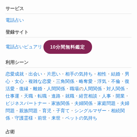
サービス
電話占い
登録サイト
電話占いピュアリ
10分間無料鑑定
利用シーン
恋愛成就
・
出会い
・
片思い
・
相手の気持ち
・
相性
・
結婚
・
男
心
・
女心
・
複雑な恋愛
・
三角関係
・
略奪愛
・
浮気
・
不倫
・
復
活愛
・
復縁
・
離婚
・
人間関係
・
職場
の
人間関係
・
対人関係
・
仕事運
・
天職
・
転職
・
進路
・
就職
・
経営相談
・
人事
・
開業
・
ビジネスパートナー
・
家族関係
・
夫婦関係
・
家庭問題
・
夫婦
問題
・
親族問題
・
育児
・
子育て
・
シングルマザー
・
相続関
係
・
守護霊様
・
前世
・
来世
・
ペットの気持ち
占術