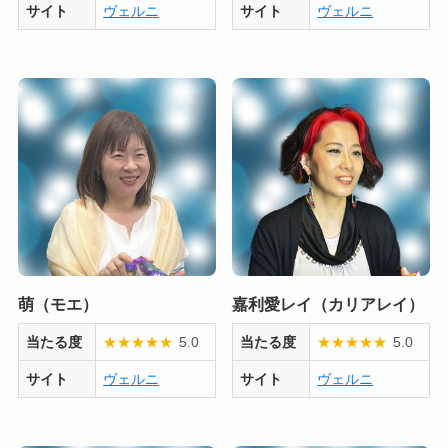
サイト
ヴェルニ
サイト
ヴェルニ
萌（モエ）
嘉利愛レイ（カリアレイ）
当たる度
★
★
★
★
★
5.0
当たる度
★
★
★
★
★
5.0
サイト
ヴェルニ
サイト
ヴェルニ