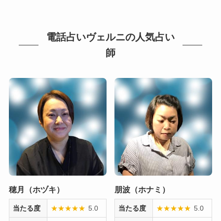
電話占いヴェルニの人気占い
師
穂月（ホヅキ）
朋波（ホナミ）
当たる度
★
★
★
★
★
5.0
当たる度
★
★
★
★
★
5.0