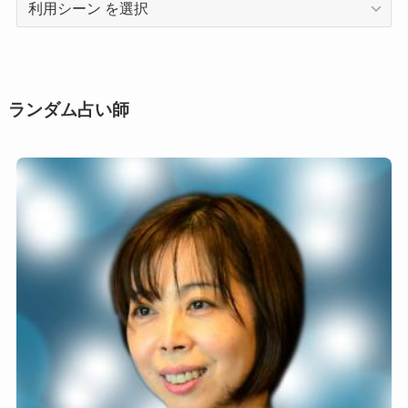
利
用
シ
ー
ン
ランダム占い師