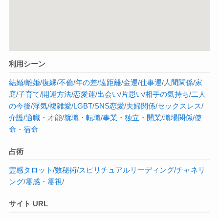
利用シーン
結婚
/
離婚
/
復縁
/
不倫
/
年の差
/
遠距離
/
金運
/
仕事運
/
人間関係
/
家
庭
/
子育て
/
開運方法
/
恋愛運
/
出会い
/
片思い
/
相手の気持ち
/
二人
の今後
/
浮気
/
複雑愛
/
LGBT
/
SNS恋愛
/
夫婦関係
/
セックスレス
/
介護
/
適職
・才能/
就職
・
転職
/
事業
・
独立
・
開業
/
職場関係
/
使
命
・
宿命
占術
霊感タロット
/
数秘術
/
スピリチュアルリーディング
/
チャネリ
ング
/
霊感
・
霊視
/
サイト URL