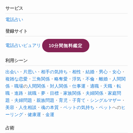
サービス
電話占い
登録サイト
電話占いピュアリ
10分間無料鑑定
利用シーン
出会い
・
片思い
・
相手の気持ち
・
相性
・
結婚
・
男心
・
女心
・
複雑な恋愛
・
三角関係
・
略奪愛
・
浮気
・
不倫
・
離婚
・
人間関
係
・
職場
の
人間関係
・
対人関係
・
仕事運
・
適職
・
天職
・
転
職
・
進路
・
就職
・
夢
・
目標
・
家族関係
・
夫婦関係
・
家庭問
題
・
夫婦問題
・
親族問題
・
育児
・
子育て
・
シングルマザー
・
美容
・
人生相談
・
魂の本質
・
ペットの気持ち
・
ペット
への
ヒ
ーリング
・
健康運
・
金運
占術