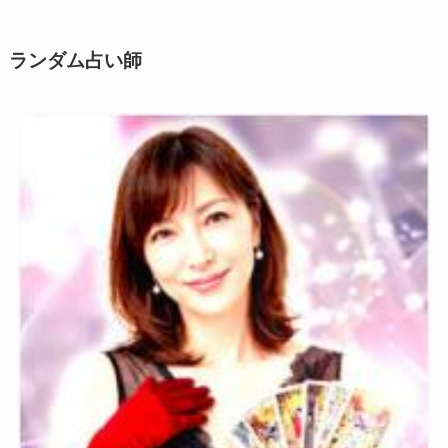
ー
ン
ランダム占い師