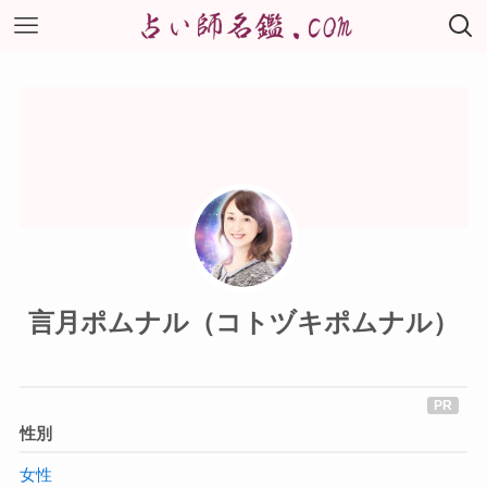
言月ポムナル（コトヅキポムナル）
性別
女性