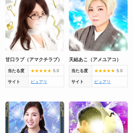
甘口ラブ（アマクチラブ）
天結あこ（アメユアコ）
当たる度
★
★
★
★
★
5.0
当たる度
★
★
★
★
★
5.0
サイト
ピュアリ
サイト
ピュアリ