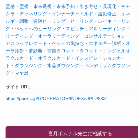
霊感
・
霊視
・
未来透視
・
未来予知
・
引き寄せ
・
具現化
・
チャ
クラ
・
チャネリング
・
インナーチャイルド
・
波動修正
・
エネ
ルギー調整
・
遠隔ヒーリング
・
ヒーリング
・
レイキヒーリン
グ
・
ペット
への
ヒーリング
・
スピリチュアルリーディング
・
リーディング
・
オーラ
リーディング
・
コンサルテーション
・
アカシックレコード
・
ペットの気持ち
・
エネルギー診断
・
オ
ーラ診断
・
夢診断
・
霊感タロット
・
タロット
・
エンジェルオ
ラクルカード
・
オラクルカード
・
インスピレーションカー
ド
・
ダウンジング
・
水晶ダウジング
・
ペンデュラムダウジン
グ
・
マヤ暦
サイト URL
https://pure-c.jp/G/OPERATOR/INDEX/OPID/882/
言月ポムナル先生に相談する