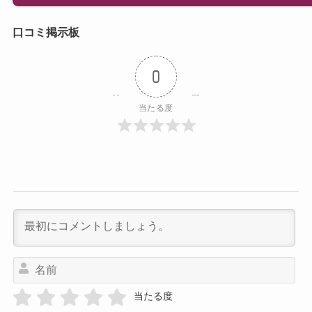
口コミ掲示板
0
当たる度
名
前
当たる度