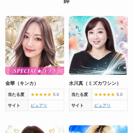
師
金華（キンカ）
水川真（ミズカワシン）
当たる度
★
★
★
★
★
5.0
当たる度
★
★
★
★
★
5.0
サイト
ピュアリ
サイト
ピュアリ