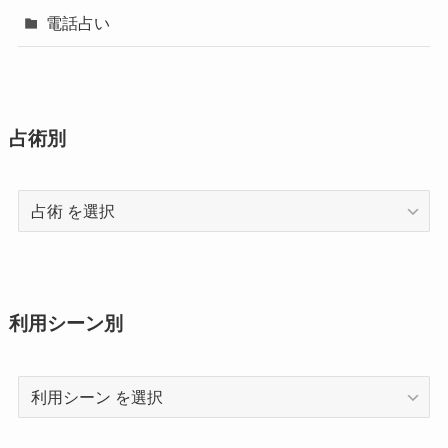
電話占い
占術別
占
術
利用シーン別
利
用
シ