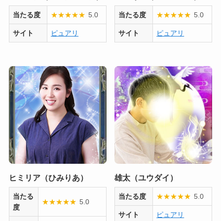
当たる度
★
★
★
★
★
5.0
当たる度
★
★
★
★
★
5.0
サイト
ピュアリ
サイト
ピュアリ
ヒミリア（ひみりあ）
雄太（ユウダイ）
当たる
当たる度
★
★
★
★
★
5.0
★
★
★
★
★
5.0
度
サイト
ピュアリ