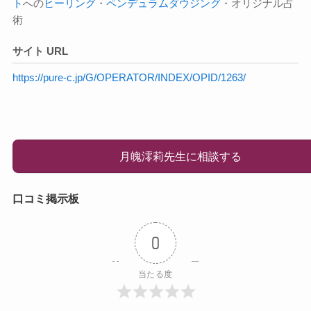
ト
への
ヒーリング
・
ペンデュラムダウジング
・オリジナル占
術
サイト URL
https://pure-c.jp/G/OPERATOR/INDEX/OPID/1263/
月魄澪莉先生に相談する
口コミ掲示板
0
当たる度