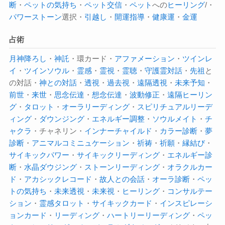
断
・
ペットの気持ち
・
ペット交信
・
ペット
への
ヒーリング
/・
パワーストーン
選択・
引越し
・
開運指導
・
健康運
・
金運
占術
月神降ろし
・
神託
・環カード・
アファメーション
・
ツインレ
イ
・
ツインソウル
・
霊感
・
霊視
・
霊聴
・
守護霊対話
・
先祖
と
の対話・
神との対話
・
透視
・
過去視
・
遠隔透視
・
未来予知
・
前世
・
来世
・
思念伝達
・
想念伝達
・
波動修正
・
遠隔ヒーリン
グ
・
タロット
・
オーラ
リーディング
・
スピリチュアルリーデ
ィング
・
ダウンジング
・
エネルギー調整
・
ソウルメイト
・
チ
ャクラ
・チャネリン・
インナーチャイルド
・
カラー診断
・
夢
診断
・
アニマルコミニュケーション
・
祈祷
・
祈願
・
縁結び
・
サイキックパワー
・
サイキック
リーディング
・
エネルギー診
断
・
水晶ダウジング
・
ストーンリーディング
・
オラクルカー
ド
・
アカシックレコード
・
故人との会話
・
オーラ診断
・
ペッ
トの気持ち
・
未来透視
・
未来視
・
ヒーリング
・
コンサルテー
ション
・
霊感タロット
・
サイキックカード
・
インスピレーシ
ョンカード
・
リーディング
・
ハートリーリーディング
・
ペッ