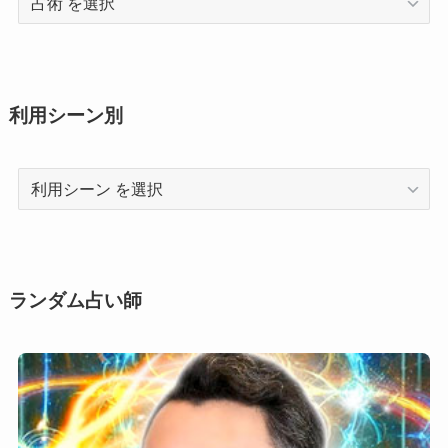
術
利用シーン別
利
用
シ
ー
ン
ランダム占い師