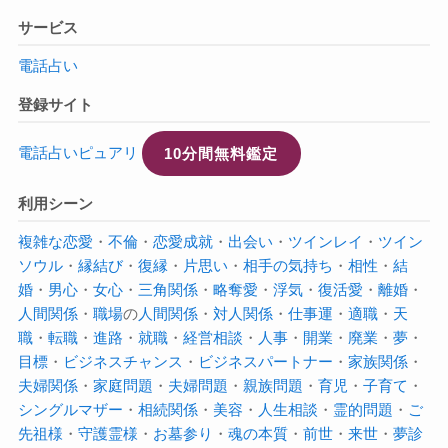
サービス
電話占い
登録サイト
電話占いピュアリ
10分間無料鑑定
利用シーン
複雑な恋愛
・
不倫
・
恋愛成就
・
出会い
・
ツインレイ
・
ツイン
ソウル
・
縁結び
・
復縁
・
片思い
・
相手の気持ち
・
相性
・
結
婚
・
男心
・
女心
・
三角関係
・
略奪愛
・
浮気
・
復活愛
・
離婚
・
人間関係
・
職場
の
人間関係
・
対人関係
・
仕事運
・
適職
・
天
職
・
転職
・
進路
・
就職
・
経営相談
・
人事
・
開業
・
廃業
・
夢
・
目標
・
ビジネスチャンス
・
ビジネスパートナー
・
家族関係
・
夫婦関係
・
家庭問題
・
夫婦問題
・
親族問題
・
育児
・
子育て
・
シングルマザー
・
相続関係
・
美容
・
人生相談
・
霊的問題
・
ご
先祖様
・
守護霊様
・
お墓参り
・
魂の本質
・
前世
・
来世
・
夢診