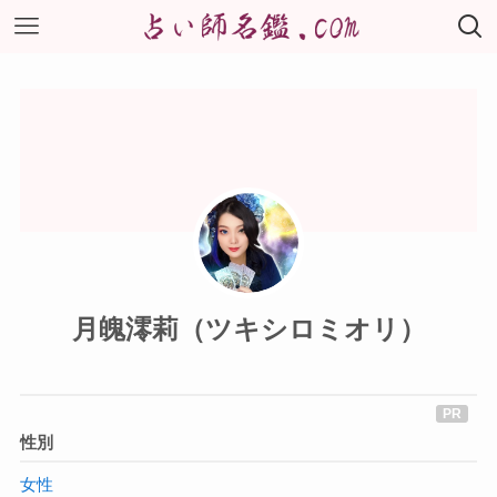
月魄澪莉（ツキシロミオリ）
性別
女性