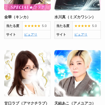
金華（キンカ）
水川真（ミズカワシン）
当たる度
★
★
★
★
★
5.0
当たる度
★
★
★
★
★
5.0
サイト
ピュアリ
サイト
ピュアリ
甘口ラブ（アマクチラブ）
天結あこ（アメユアコ）