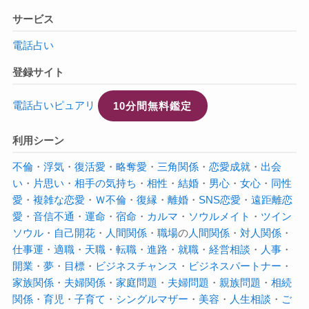
サービス
電話占い
登録サイト
電話占いピュアリ
10分間無料鑑定
利用シーン
不倫
・
浮気
・
復活愛
・
略奪愛
・
三角関係
・
恋愛成就
・
出会
い
・
片思い
・
相手の気持ち
・
相性
・
結婚
・
男心
・
女心
・
同性
愛
・
複雑な恋愛
・
Ｗ不倫
・
復縁
・
離婚
・
SNS恋愛
・
遠距離恋
愛
・
音信不通
・
運命
・
宿命
・
カルマ
・
ソウルメイト
・
ツイン
ソウル
・
自己開花
・
人間関係
・
職場
の
人間関係
・
対人関係
・
仕事運
・
適職
・
天職
・
転職
・
進路
・
就職
・
経営相談
・
人事
・
開業
・
夢
・
目標
・
ビジネスチャンス
・
ビジネスパートナー
・
家族関係
・
夫婦関係
・
家庭問題
・
夫婦問題
・
親族問題
・
相続
関係
・
育児
・
子育て
・
シングルマザー
・
美容
・
人生相談
・
ご