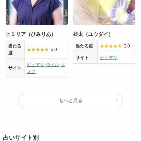
ヒミリア（ひみりあ）
雄太（ユウダイ）
当たる
当たる度
★
★
★
★
★
5.0
★
★
★
★
★
5.0
度
サイト
ピュアリ
ピュアリ
,
ウィル
,
リ
サイト
ノア
もっと見る
占いサイト別