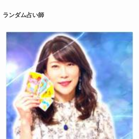
ー
ン
ランダム占い師