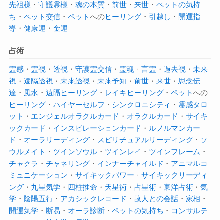
先祖様
・
守護霊様
・
魂の本質
・
前世
・
来世
・
ペットの気持
ち
・
ペット交信
・
ペット
への
ヒーリング
・
引越し
・
開運指
導
・
健康運
・
金運
占術
霊感
・
霊視
・
透視
・
守護霊交信
・
霊魂
・
言霊
・
過去視
・
未来
視
・
遠隔透視
・
未来透視
・
未来予知
・
前世
・
来世
・
思念伝
達
・
風水
・
遠隔ヒーリング
・
レイキヒーリング
・
ペット
への
ヒーリング
・
ハイヤーセルフ
・
シンクロニシティ
・
霊感タロ
ット
・
エンジェルオラクルカード
・
オラクルカード
・
サイキ
ックカード
・
インスピレーションカード
・
ルノルマンカー
ド
・
オーラ
リーディング
・
スピリチュアルリーディング
・
ソ
ウルメイト
・
ツインソウル
・
ツインレイ
・
ツインフレーム
・
チャクラ
・
チャネリング
・
インナーチャイルド
・
アニマルコ
ミュニケーション
・
サイキックパワー
・
サイキック
リーディ
ング
・
九星気学
・
四柱推命
・
天星術
・
占星術
・
東洋占術
・
気
学
・
陰陽五行
・
アカシックレコード
・
故人との会話
・
家相
・
開運気学
・
断易
・
オーラ診断
・
ペットの気持ち
・
コンサルテ