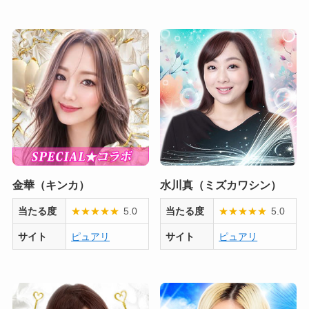
金華（キンカ）
水川真（ミズカワシン）
当たる度
★
★
★
★
★
5.0
当たる度
★
★
★
★
★
5.0
サイト
ピュアリ
サイト
ピュアリ