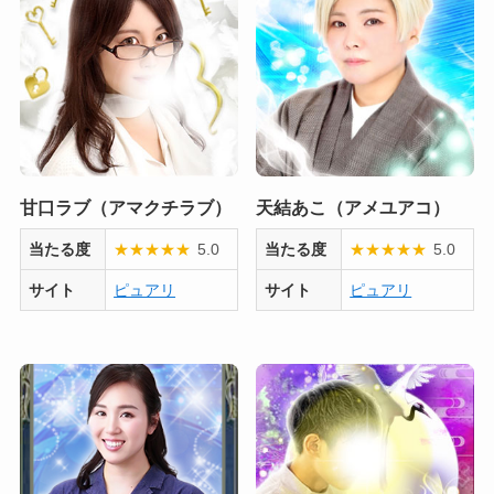
甘口ラブ（アマクチラブ）
天結あこ（アメユアコ）
当たる度
★
★
★
★
★
5.0
当たる度
★
★
★
★
★
5.0
サイト
ピュアリ
サイト
ピュアリ