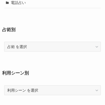
電話占い
占術別
占
術
利用シーン別
利
用
シ