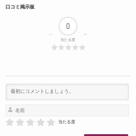
口コミ掲示板
0
当たる度
名
前
当たる度