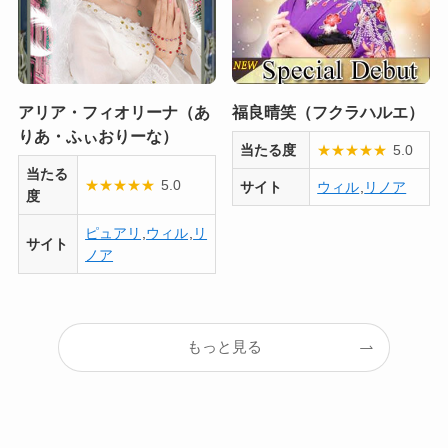
アリア・フィオリーナ（あ
福良晴笑（フクラハルエ）
りあ・ふぃおりーな）
当たる度
★
★
★
★
★
5.0
当たる
★
★
★
★
★
5.0
サイト
ウィル
,
リノア
度
ピュアリ
,
ウィル
,
リ
サイト
ノア
もっと見る