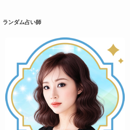
シ
ー
ン
ランダム占い師