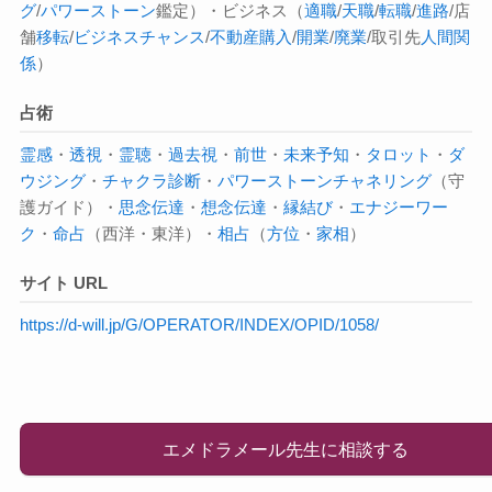
グ
/
パワーストーン
鑑定）・ビジネス（
適職
/
天職
/
転職
/
進路
/店
舗
移転
/
ビジネスチャンス
/
不動産購入
/
開業
/
廃業
/取引先
人間関
係
）
占術
霊感
・
透視
・
霊聴
・
過去視
・
前世
・
未来予知
・
タロット
・
ダ
ウジング
・
チャクラ診断
・
パワーストーン
チャネリング
（守
護ガイド）・
思念伝達
・
想念伝達
・
縁結び
・
エナジーワー
ク
・
命占
（西洋・東洋）・
相占
（
方位
・
家相
）
サイト URL
https://d-will.jp/G/OPERATOR/INDEX/OPID/1058/
エメドラメール先生に相談する