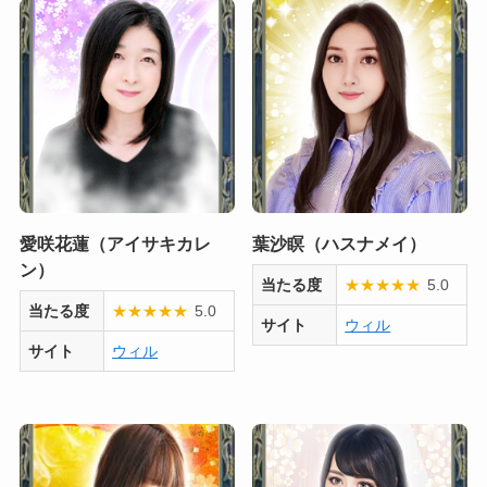
愛咲花蓮（アイサキカレ
葉沙瞑（ハスナメイ）
ン）
当たる度
★
★
★
★
★
5.0
当たる度
★
★
★
★
★
5.0
サイト
ウィル
サイト
ウィル