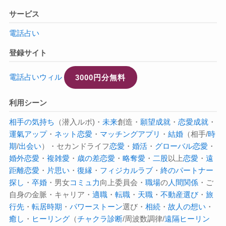
サービス
電話占い
登録サイト
電話占いウィル
3000円分無料
利用シーン
相手の気持ち
（潜入ルポ)・
未来
創造・
願望成就
・
恋愛成就
・
運氣アップ
・
ネット恋愛
・
マッチングアプリ
・
結婚
（相手/
時
期
/
出会い
）・セカンドライフ
恋愛
・
婚活
・
グローバル恋愛
・
婚外恋愛
・
複雑愛
・
歳の差恋愛
・
略奪愛
・
二股
以上
恋愛
・
遠
距離恋愛
・
片思い
・
復縁
・
フィジカルラブ
・
終のパートナー
探し
・
卒婚
・男女
コミュ力
向上委員会・
職場
の
人間関係
・ご
自身の金脈・キャリア・
適職
・
転職
・
天職
・
不動産選び
・
旅
行先
・
転居
時期
・
パワーストーン
選び・
相続
・
故人の想い
・
癒し
・
ヒーリング
（
チャクラ診断
/周波数調律/
遠隔ヒーリン