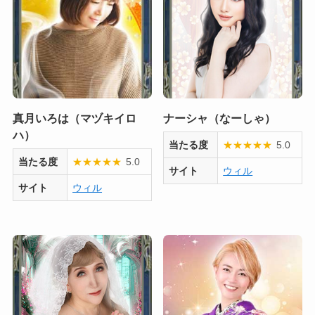
真月いろは（マヅキイロ
ナーシャ（なーしゃ）
ハ）
当たる度
★
★
★
★
★
5.0
当たる度
★
★
★
★
★
5.0
サイト
ウィル
サイト
ウィル