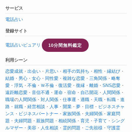
サービス
電話占い
登録サイト
電話占いピュアリ
10分間無料鑑定
利用シーン
恋愛成就
・
出会い
・
片思い
・
相手の気持ち
・
相性
・
縁結び
・
結婚
・
男心
・
女心
・
同性愛
・
複雑な恋愛
・
三角関係
・
略奪
愛
・
浮気
・
不倫
・
Ｗ不倫
・
復活愛
・
復縁
・
離婚
・
SNS恋愛
・
遠距離恋愛
・
音信不通
・
運命
・
宿命
・
自己開花
・
人間関係
・
職場
の
人間関係
・
対人関係
・
仕事運
・
適職
・
天職
・
転職
・
進
路
・
就職
・
経営相談
・
人事
・
開業
・
夢
・
目標
・
ビジネスチャ
ンス
・
ビジネスパートナー
・
家族関係
・
夫婦関係
・
家庭問
題
・
夫婦問題
・
親族問題
・
相続関係
・
育児
・
子育て
・
シング
ルマザー
・
美容
・
人生相談
・
霊的問題
・
ご先祖様
・
守護霊