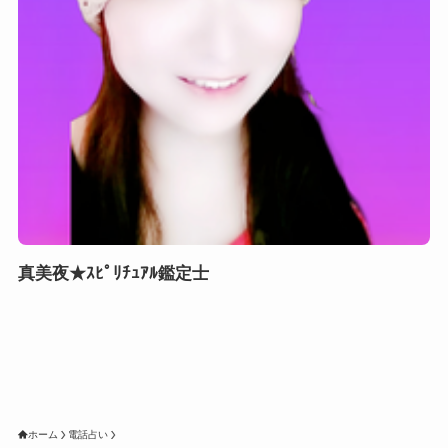
真美夜★ｽﾋﾟﾘﾁｭｱﾙ鑑定士
ホーム
電話占い