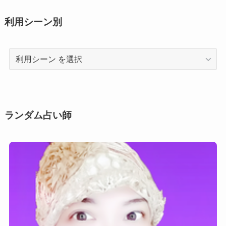
利用シーン別
利
用
シ
ー
ン
ランダム占い師