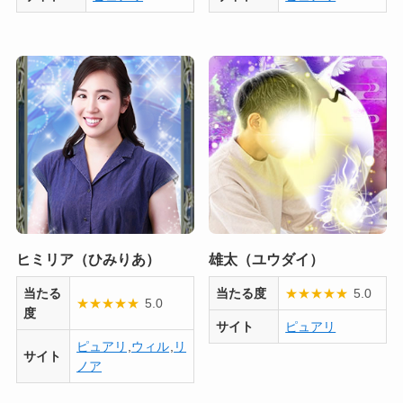
ヒミリア（ひみりあ）
雄太（ユウダイ）
当たる
当たる度
★
★
★
★
★
5.0
★
★
★
★
★
5.0
度
サイト
ピュアリ
ピュアリ
,
ウィル
,
リ
サイト
ノア