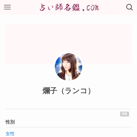
爛子（ランコ）
性別
女性