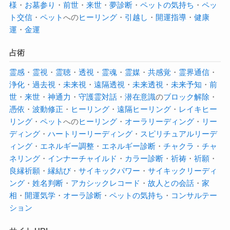
様
・
お墓参り
・
前世
・
来世
・
夢診断
・
ペットの気持ち
・
ペッ
ト交信
・
ペット
への
ヒーリング
・
引越し
・
開運指導
・
健康
運
・
金運
占術
霊感
・
霊視
・
霊聴
・
透視
・
霊魂
・
霊媒
・
共感覚
・
霊界通信
・
浄化
・
過去視
・
未来視
・
遠隔透視
・
未来透視
・
未来予知
・
前
世
・
来世
・
神通力
・
守護霊対話
・
潜在意識
の
ブロック解除
・
憑依
・
波動修正
・
ヒーリング
・
遠隔ヒーリング
・
レイキヒー
リング
・
ペット
への
ヒーリング
・
オーラ
リーディング
・
リー
ディング
・
ハートリーリーディング
・
スピリチュアルリーデ
ィング
・
エネルギー調整
・
エネルギー診断
・
チャクラ
・
チャ
ネリング
・
インナーチャイルド
・
カラー診断
・
祈祷
・
祈願
・
良縁祈願
・
縁結び
・
サイキックパワー
・
サイキック
リーディ
ング
・
姓名判断
・
アカシックレコード
・
故人との会話
・
家
相
・
開運気学
・
オーラ診断
・
ペットの気持ち
・
コンサルテー
ション