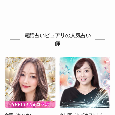
電話占いピュアリの人気占い
師
金華（キンカ）
水川真（ミズカワシン）