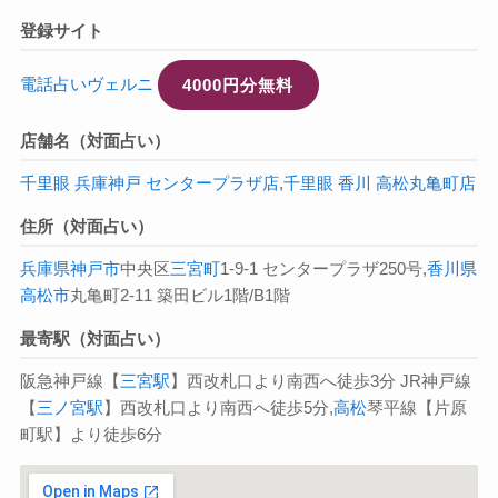
登録サイト
電話占いヴェルニ
4000円分無料
店舗名（対面占い）
千里眼 兵庫神戸 センタープラザ店
,
千里眼 香川 高松丸亀町店
住所（対面占い）
兵庫県
神戸市
中央区
三宮町
1-9-1 センタープラザ250号,
香川県
高松市
丸亀町2-11 築田ビル1階/B1階
最寄駅（対面占い）
阪急神戸線【
三宮駅
】西改札口より南西へ徒歩3分 JR神戸線
【
三ノ宮駅
】西改札口より南西へ徒歩5分,
高松
琴平線【片原
町駅】より徒歩6分