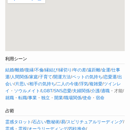
利用シーン
結婚
/
離婚
/
復縁
/
不倫
/
縁結び
/
縁切り
/
年の差
/
遠距離
/
金運
/
仕事
運
/
人間関係
/
家庭
/
子育て
/
開運方法
/
ペットの気持ち
/
恋愛運
/
出
会い
/
片思い
/
相手の気持ち
/
二人の今後
/
浮気
/
複雑愛
/
ツインレ
イ
・
ソウルメイト
/
LGBT
/
SNS恋愛
/
夫婦関係
/
介護
/
適職
・才能/
就職
・
転職
/
事業
・
独立
・
開業
/
職場関係
/
使命
・
宿命
占術
霊感タロット
/
石占い
/
数秘術
/
易
/
スピリチュアルリーディング
/
霊感
・
霊視
/
オーラ
リーディング
/
四柱推命
/