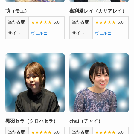
萌（モエ）
嘉利愛レイ（カリアレイ）
当たる度
★
★
★
★
★
5.0
当たる度
★
★
★
★
★
5.0
サイト
ヴェルニ
サイト
ヴェルニ
黒羽セラ（クロハセラ）
chai（チャイ）
当たる度
★
★
★
★
★
5.0
当たる度
★
★
★
★
★
5.0