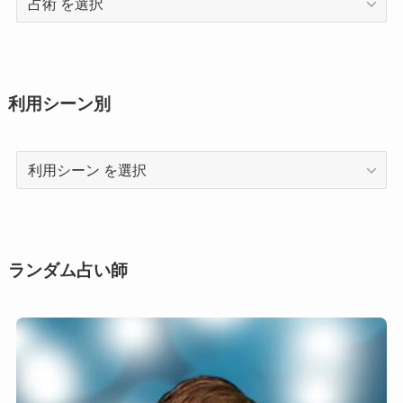
術
利用シーン別
利
用
シ
ー
ン
ランダム占い師