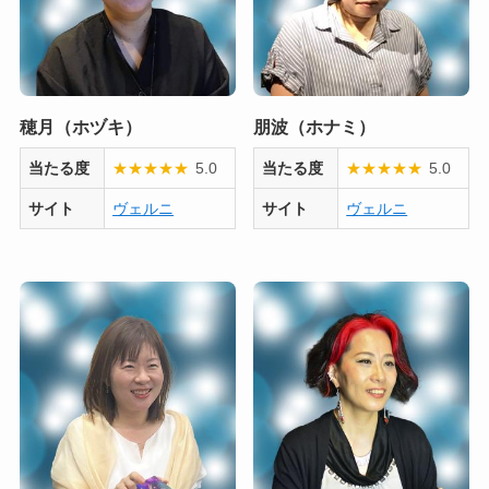
穂月（ホヅキ）
朋波（ホナミ）
当たる度
★
★
★
★
★
5.0
当たる度
★
★
★
★
★
5.0
サイト
ヴェルニ
サイト
ヴェルニ