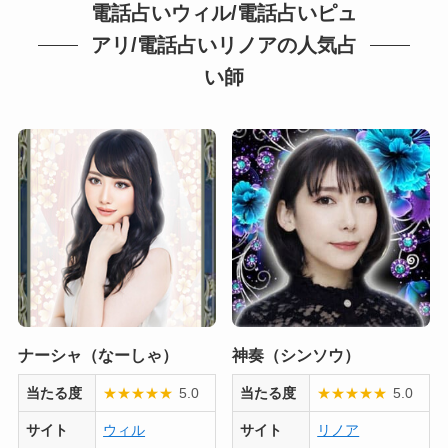
電話占いウィル/電話占いピュ
アリ/電話占いリノアの人気占
い師
ナーシャ（なーしゃ）
神奏（シンソウ）
当たる度
★
★
★
★
★
5.0
当たる度
★
★
★
★
★
5.0
サイト
ウィル
サイト
リノア