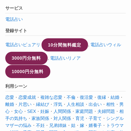
サービス
電話占い
登録サイト
電話占いピュアリ
10分間無料鑑定
,
電話占いウィル
3000円分無料
,
電話占いリノア
10000円分無料
利用シーン
恋愛
・
恋愛成就
・
複雑な恋愛
・
不倫
・
復活愛
・
復縁
・
結婚
・
離婚
・
片思い
・
縁結び
・
浮気
・
人生相談
・
出会い
・
相性
・
男
心
・
女心
・
SEX
・
妊娠
・
人間関係
・
家庭問題
・
夫婦問題
・
相
手の気持ち
・
家族関係
・
対人関係
・
育児
・
子育て
・
シングル
マザーの悩み
・
不妊
・
兄弟姉妹
・
姑
・
嫁
・
婿養子
・
トラウマ