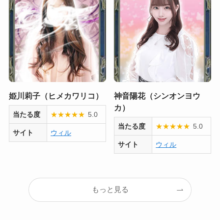
姫川莉子（ヒメカワリコ）
神音陽花（シンオンヨウ
カ）
当たる度
★
★
★
★
★
5.0
当たる度
★
★
★
★
★
5.0
サイト
ウィル
サイト
ウィル
もっと見る