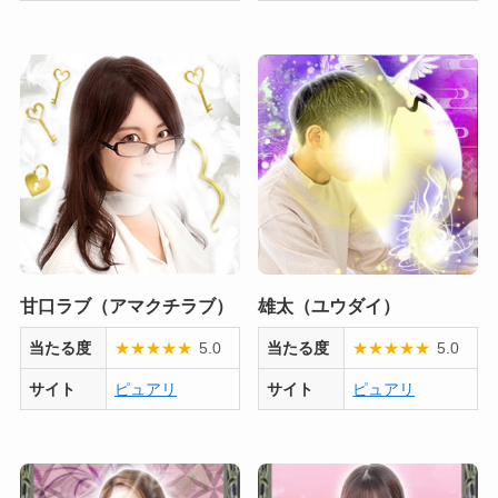
甘口ラブ（アマクチラブ）
雄太（ユウダイ）
当たる度
★
★
★
★
★
5.0
当たる度
★
★
★
★
★
5.0
サイト
ピュアリ
サイト
ピュアリ