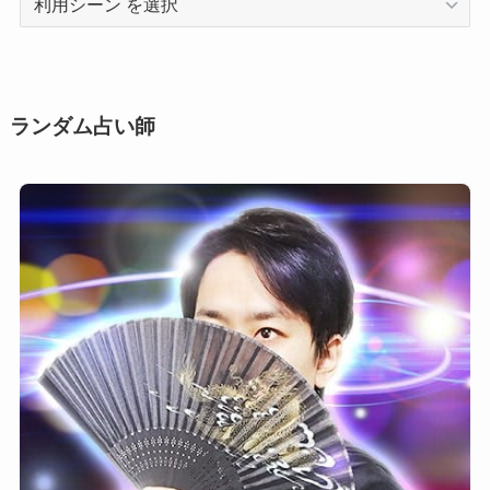
用
シ
ー
ン
ランダム占い師