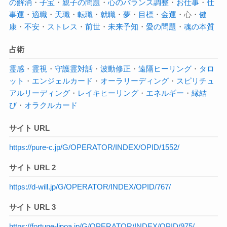
の解消
・
子宝
・
親子の問題
・
心のバランス調整
・
お仕事
・
仕
事運
・
適職
・
天職
・
転職
・
就職
・
夢
・
目標
・
金運
・心・
健
康
・
不安
・
ストレス
・
前世
・
未来予知
・
愛の問題
・
魂の本質
占術
霊感
・
霊視
・
守護霊対話
・
波動修正
・
遠隔ヒーリング
・
タロ
ット
・
エンジェルカード
・
オーラ
リーディング
・
スピリチュ
アルリーディング
・
レイキヒーリング
・
エネルギー
・
縁結
び
・
オラクルカード
サイト URL
https://pure-c.jp/G/OPERATOR/INDEX/OPID/1552/
サイト URL 2
https://d-will.jp/G/OPERATOR/INDEX/OPID/767/
サイト URL 3
https://fortune-linoa.jp/G/OPERATOR/INDEX/OPID/975/