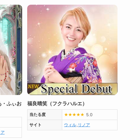
あ・ふぃお
福良晴笑（フクラハルエ）
5.0
当たる度
★
★
★
★
★
サイト
ウィル
,
リノア
ノア