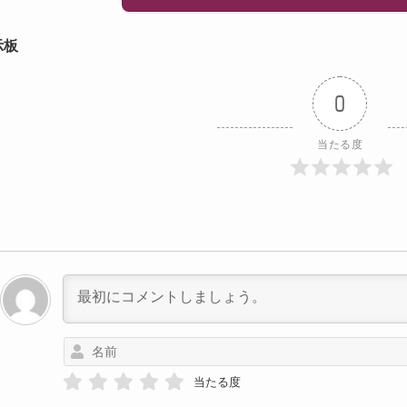
示板
0
当たる度
当たる度