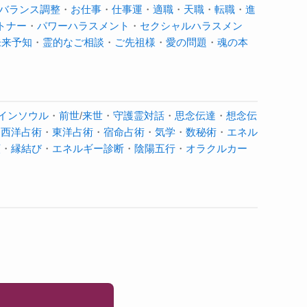
バランス調整
・
お仕事
・
仕事運
・
適職
・
天職
・
転職
・
進
トナー
・
パワーハラスメント
・
セクシャルハラスメン
未来予知
・
霊的なご相談
・
ご先祖様
・
愛の問題
・
魂の本
インソウル
・
前世
/
来世
・
守護霊対話
・
思念伝達
・
想念伝
・
西洋占術
・
東洋占術
・
宿命占術
・
気学
・
数秘術
・
エネル
願
・
縁結び
・
エネルギー診断
・
陰陽五行
・
オラクルカー