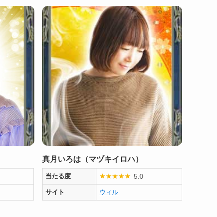
真月いろは（マヅキイロハ）
5.0
当たる度
★
★
★
★
★
サイト
ウィル