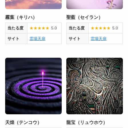
霧葉（キリハ）
聖藍（セイラン）
当たる度
★
★
★
★
★
5.0
当たる度
★
★
★
★
★
5.0
サイト
霊場天扉
サイト
霊場天扉
天煌（テンコウ）
龍宝（リュウホウ）