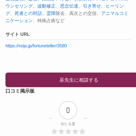
ウンセリング
、
波動修正
、
思念伝達
、
引き寄せ
、
ヒーリン
グ
、
死者との対話
、
霊障
除去、高次との交信、
アニマルコミ
ニケーション
、特殊占術など
サイト URL
https://reijo.jp/fortuneteller/3580
巫先生に相談する
口コミ掲示板
0
当たる度