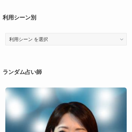
利用シーン別
利
用
シ
ー
ン
ランダム占い師