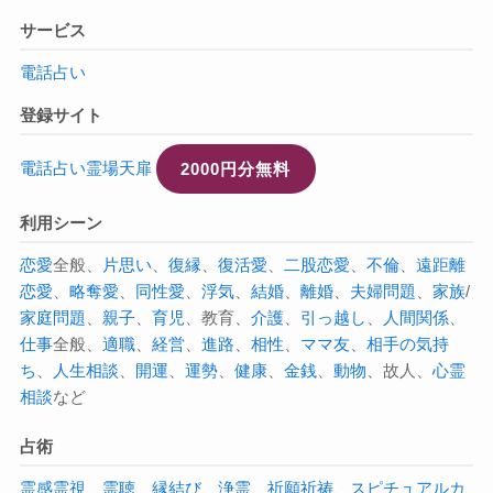
サービス
電話占い
登録サイト
電話占い霊場天扉
2000円分無料
利用シーン
恋愛
全般、
片思い
、
復縁
、
復活愛
、
二股
恋愛
、
不倫
、
遠距離
恋愛
、
略奪愛
、
同性愛
、
浮気
、
結婚
、
離婚
、
夫婦問題
、
家族
/
家庭問題
、
親子
、
育児
、教育、
介護
、
引っ越し
、
人間関係
、
仕事
全般、
適職
、
経営
、
進路
、
相性
、
ママ友
、
相手の気持
ち
、
人生相談
、
開運
、
運勢
、
健康
、
金銭
、
動物
、故人、
心霊
相談
など
占術
霊感
霊視
、
霊聴
、
縁結び
、
浄霊
、
祈願祈祷
、
スピチュアル
カ